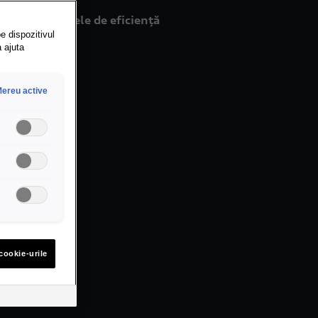
ește standardele de eficiență
e dispozitivul
a ajuta
ereu active
cookie-urile