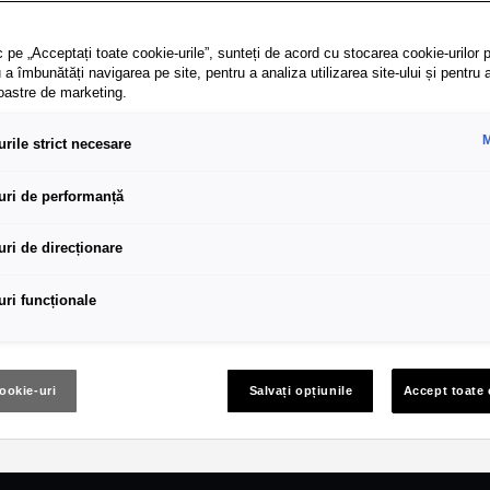
Audi A2 e-tron redefin
 pe „Acceptați toate cookie-urile”, sunteți de acord cu stocarea cookie-urilor p
 a îmbunătăți navigarea pe site, pentru a analiza utilizarea site-ului și pentru 
noastre de marketing.
Află mai multe
M
rile strict necesare
uri de performanță
uri de direcționare
uri funcționale
cookie-uri
Salvați opțiunile
Accept toate 