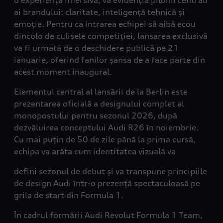
o experiență imersivă, va evidenția pilonii centrali
ai brandului: claritate, inteligență tehnică și
emoție. Pentru ca intrarea echipei să aibă ecou
dincolo de culisele competiției, lansarea exclusivă
va fi urmată de o deschidere publică pe 21
ianuarie, oferind fanilor șansa de a face parte din
acest moment inaugural.
Elementul central al lansării de la Berlin este
prezentarea oficială a designului complet al
monopostului pentru sezonul 2026, după
dezvăluirea conceptului Audi R26 în noiembrie.
Cu mai puțin de 50 de zile până la prima cursă,
echipa va arăta cum identitatea vizuală va
defini sezonul de debut și va transpune principiile
de design Audi într-o prezență spectaculoasă pe
grila de start din Formula 1.
În cadrul formării Audi Revolut Formula 1 Team,