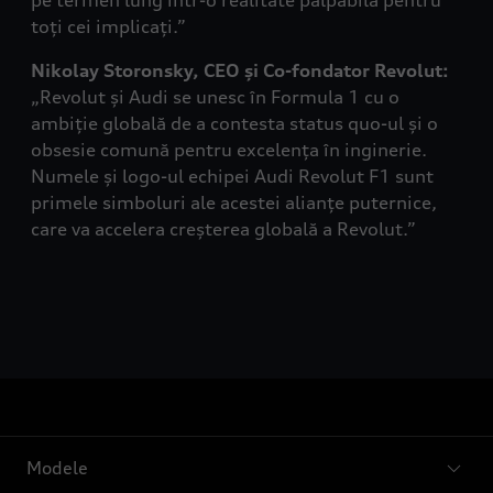
pe termen lung într-o realitate palpabilă pentru
toți cei implicați.”
Nikolay Storonsky, CEO și Co-fondator Revolut:
„Revolut și Audi se unesc în Formula 1 cu o
ambiție globală de a contesta status quo-ul și o
obsesie comună pentru excelența în inginerie.
Numele și logo-ul echipei Audi Revolut F1 sunt
primele simboluri ale acestei alianțe puternice,
care va accelera creșterea globală a Revolut.”
Modele