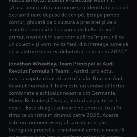
Mattia Binotto, Liderul Proiectului Audi F1:
„Acest anunț oferă un nume și o identitate muncii
extraordinare depuse de echipă. Echipa prinde
contur, ghidată de o cultură a preciziei și de o
ambiție neobosită. Lansarea de la Berlin va fi
primul moment în care vom apărea împreună ca
un colectiv și vom invita fanii din întreaga lume să
ni se alăture înaintea debutului nostru din 2026.”
Jonathan Wheatley, Team Principal al Audi
Revolut Formula 1 Team:
„Astăzi, proiectul
nostru capătă o identitate oficială. Numele Audi
Revolut Formula 1 Team este un simbol al forței
combinate a echipelor noastre din Germania,
Marea Britanie și Elveția, alături de partenerii
noștri. Este steagul sub care ne unim cu toții în
timp ce construim drumul către 2026. Acesta
este un moment esențial care dă energie
întregului proiect și transformă ambiția noastră