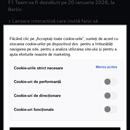
F1 Team va fi dezvăluit pe 20 ianuarie 2026, la
Berlin
> Lansare interactivă care invită fanii să
descopere designul monopostului
Făcând clic pe „Acceptați toate cookie-urile”, sunteți de acord cu
stocarea cookie-urilor pe dispozitivul dvs. pentru a îmbunătăți
navigarea pe site, pentru a analiza utilizarea site-ului și pentru a
ajuta eforturile noastre de marketing.
Ingolstadt/Hinwil, 15 decembrie 2025 – Audi
Revolut F1 Team a dezvăluit numele oficial,
Mereu active
Cookie-urile strict necesare
logo-ul și a anunțat că lansarea globală va avea
loc la Berlin, pe 20 ianuarie 2026. Acest
Cookie-uri de performanță
moment marchează un pas important pentru
Audi Revolut F1 Team în drumul către intrarea în
Cookie-uri de direcționare
Campionatul Mondial de Formula Unu în 2026.
Numele și logo-ul echipei reunesc Audi F1 și
Cookie-uri funcționale
liderul global fintech Revolut, după confirmarea
parteneriatului de titlu în iulie 2025.