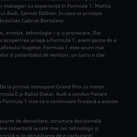
doi manageri cu experiență în Formula 1: Mattia
ul Audi, Gernot Döllner. În ceea ce privește
brazilian Gabriel Bortoleto.
, emoție, tehnologie – și o provocare. Dar
Cu acoperirea uriașă a Formula 1, avem șansa de a
ă plafonului bugetar, Formula 1 este acum mai
or și potențialul de venituri, un lucru e clar:
i. De la primul monopost Grand Prix cu motor
Formula E și Raliul Dakar, Audi a condus fiecare
 Formula 1 vine ca o continuare firească a acestei
scurte de dezvoltare, structura decizională
ne conectată la cele mai noi tehnologii și
ctrică și în dezvoltarea de e-carburanți