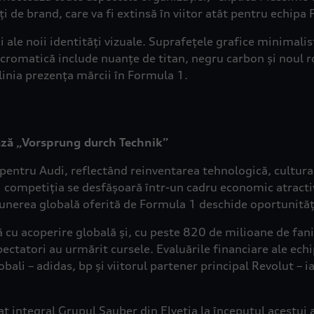
ți de brand, care va fi extinsă în viitor atât pentru echipa
ale noii identități vizuale. Suprafețele grafice minimalist
 cromatică include nuanțe de titan, negru carbon și noul ro
ublinia prezența mărcii în Formula 1.
ză „Vorsprung durch Technik”
pentru Audi, reflectând reinventarea tehnologică, cultural
ea și competiția se desfășoară într-un cadru economic atrac
xpunerea globală oferită de Formula 1 deschide oportunită
ă cu acoperire globală și, cu peste 820 de milioane de fan
ctatori au urmărit cursele. Evaluările financiare ale echip
obali – adidas, bp și viitorul partener principal Revolut – 
t integral Grupul Sauber din Elveția la începutul acestui 