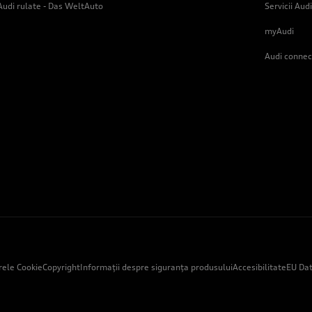
Audi rulate - Das WeltAuto
Servicii Audi
myAudi
Audi connec
erele Cookie
Copyright
Informații despre siguranța produsului
Accesibilitate
EU Dat