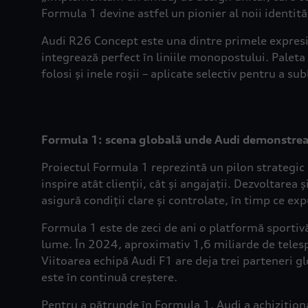
Formula 1 devine astfel un pionier al noii identită
Audi R26 Concept este una dintre primele expresii 
integrează perfect în liniile monopostului. Paleta
folosi și inele roșii – aplicate selectiv pentru a s
Formula 1: scena globală unde Audi demonstrea
Proiectul Formula 1 reprezintă un pilon strategic 
inspire atât clienții, cât și angajații. Dezvoltar
asigură condiții clare și controlate, în timp ce e
Formula 1 este de zeci de ani o platformă sportiv
lume. În 2024, aproximativ 1,6 miliarde de telespe
Viitoarea echipă Audi F1 are deja trei parteneri gl
este în continuă creștere.
Pentru a pătrunde în Formula 1, Audi a achiziționa