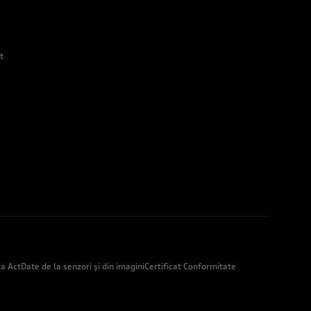
t
a Act
Date de la senzori și din imagini
Certificat Conformitate