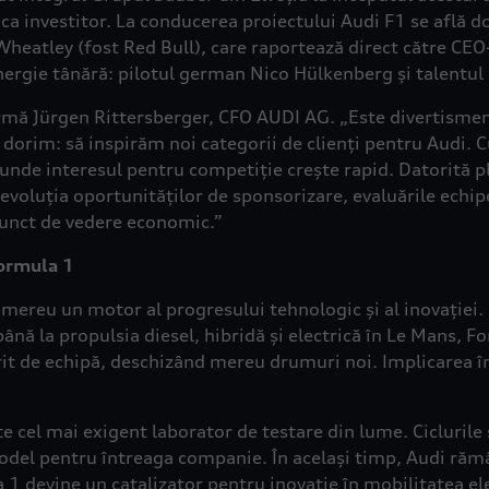
 ca investitor. La conducerea proiectului Audi F1 se află 
Wheatley (fost Red Bull), care raportează direct către CEO-
nergie tânără: pilotul german Nico Hülkenberg și talentul 
mă Jürgen Rittersberger, CFO AUDI AG. „Este divertisment
orim: să inspirăm noi categorii de clienți pentru Audi. 
r, unde interesul pentru competiție crește rapid. Datorit
voluția oportunităților de sponsorizare, evaluările echipel
punct de vedere economic.”
Formula 1
 mereu un motor al progresului tehnologic și al inovație
 până la propulsia diesel, hibridă și electrică în Le Mans, 
rit de echipă, deschizând mereu drumuri noi. Implicarea în
 cel mai exigent laborator de testare din lume. Ciclurile 
model pentru întreaga companie. În același timp, Audi rămâ
1 devine un catalizator pentru inovație în mobilitatea ele