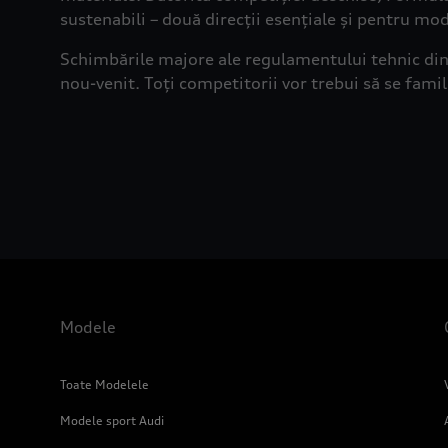
sustenabili – două direcții esențiale și pentru mo
Schimbările majore ale regulamentului tehnic din 
nou-venit. Toți competitorii vor trebui să se famili
Modele
Toate Modelele
Modele sport Audi