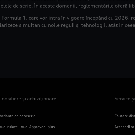
delele de serie. În aceste domenii, reglementările oferă li
Formula 1, care vor intra în vigoare începând cu 2026, re
arizeze simultan cu noile reguli și tehnologii, atât în ceea
Consiliere și achiziționare
Service ș
Variante de caroserie
Căutare dist
Audi rulate - Audi Approved :plus
Accesorii or