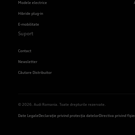
Modele electrice
Hibride plug-in
E-mobilitate
Suport
Contact
Newsletter
Căutare Distribuitor
© 2026. Audi Romania. Toate drepturile rezervate.
Date Legale
Declarație privind protecția datelor
Directiva privind fiși