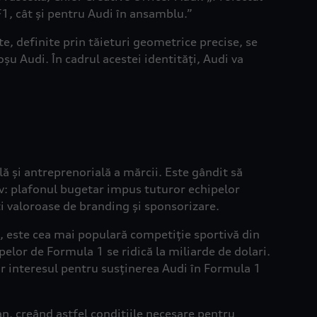
 F1, cât și pentru Audi în ansamblu.”
e, definite prin tăieturi geometrice precise, se
șu Audi. În cadrul acestei identități, Audi va
ă și antreprenorială a mărcii. Este gândit să
tiv: plafonul bugetar impus tuturor echipelor
ți valoroase de branding și sponsorizare.
i, este cea mai populară competiție sportivă din
elor de Formula 1 se ridică la miliarde de dolari.
iar interesul pentru susținerea Audi în Formula 1
an, creând astfel condițiile necesare pentru