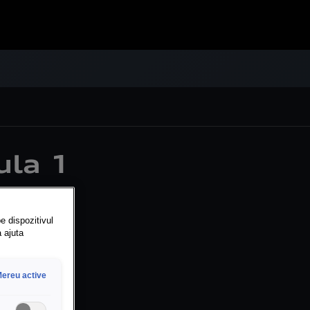
ula 1
e dispozitivul
a ajuta
ei”
ereu active