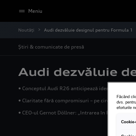
Meniu
Noutăți
Audi dezvăluie designul pentru Formula 1
Știri & comunicate de presă
Audi dezvăluie d
• Conceptul Audi R26 anticipează identitatea măr
Făcând clic
• Claritate fără compromisuri – pe circuit și dinco
dvs. pentru
eforturile 
• CEO-ul Gernot Döllner: „Intrarea în Formula 1 e
Cookie-u