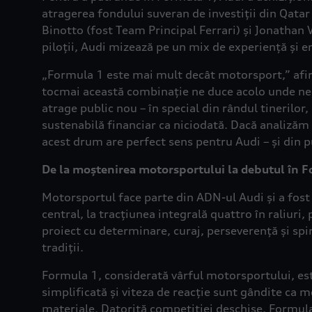
atragerea fondului suveran de investiții din Qatar
Binotto (fost Team Principal Ferrari) și Jonathan 
piloții, Audi mizează pe un mix de experiență și e
„Formula 1 este mai mult decât motorsport,” afir
tocmai această combinație ne duce acolo unde ne d
atrage public nou – în special din rândul tinerilo
sustenabilă financiar ca niciodată. Dacă analizăm e
acest drum are perfect sens pentru Audi – și din 
De la moștenirea motorsportului la debutul în 
Motorsportul face parte din ADN-ul Audi și a fost
central, la tracțiunea integrală quattro în raliuri,
proiect cu determinare, curaj, perseverență și spi
tradiții.
Formula 1, considerată vârful motorsportului, este
simplificată și viteza de reacție sunt gândite ca 
materiale. Datorită competiției deschise, Formula 