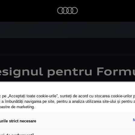
esignul pentru Form
cii în Formula 1
 pe „Acceptați toate cookie-urile”, sunteți de acord cu stocarea cookie-urilor p
lo de el
 a îmbunătăți navigarea pe site, pentru a analiza utilizarea site-ului și pentru 
noastre de marketing.
ste următorul capitol în procesul de reînnoire al compani
M
rile strict necesare