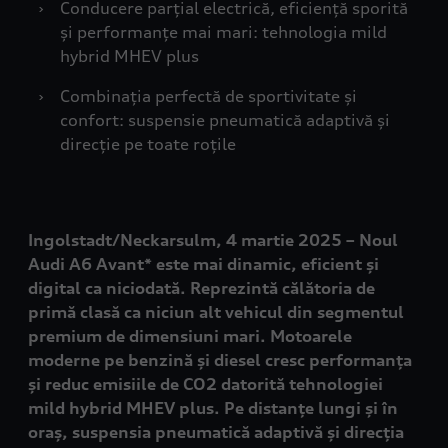
›
Conducere parțial electrică, eficiență sporită
și performanțe mai mari: tehnologia mild
hybrid MHEV plus
›
Combinația perfectă de sportivitate și
confort: suspensie pneumatică adaptivă și
direcție pe toate roțile
Ingolstadt/Neckarsulm, 4 martie 2025 – Noul
Audi A6 Avant* este mai dinamic, eficient și
digital ca niciodată. Reprezintă călătoria de
primă clasă ca niciun alt vehicul din segmentul
premium de dimensiuni mari. Motoarele
moderne pe benzină și diesel cresc performanța
și reduc emisiile de CO2 datorită tehnologiei
mild hybrid MHEV plus. Pe distanțe lungi și în
oraș, suspensia pneumatică adaptivă și direcția