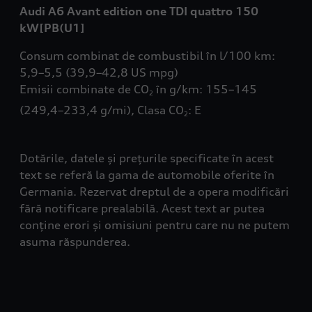
Audi A6 Avant edition one TDI quattro 150
kW[PB(U1]
Consum combinat de combustibil în l/100 km:
5,9–5,5 (39,9–42,8 US mpg)
Emisii combinate de CO
în g/km: 155–145
2
(249,4–233,4 g/mi), Clasa CO
: E
2
Dotările, datele și prețurile specificate în acest
text se referă la gama de automobile oferite în
Germania. Rezervat dreptul de a opera modificări
fără notificare prealabilă. Acest text ar putea
conține erori și omisiuni pentru care nu ne putem
asuma răspunderea.