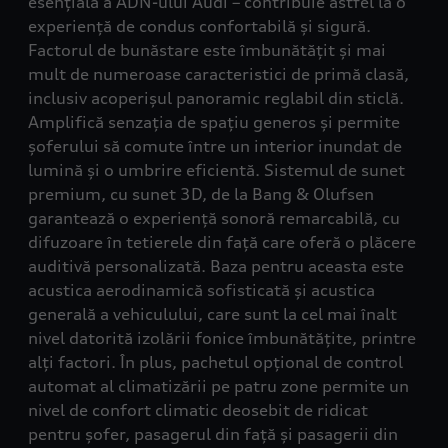
esențială a ADN-ului Audi – contribuie astfel la o
experiență de condus confortabilă și sigură.
Factorul de bunăstare este îmbunătățit și mai
mult de numeroase caracteristici de primă clasă,
inclusiv acoperișul panoramic reglabil din sticlă.
Amplifică senzația de spațiu generos și permite
șoferului să comute între un interior inundat de
lumină și o umbrire eficientă. Sistemul de sunet
premium, cu sunet 3D, de la Bang & Olufsen
garantează o experiență sonoră remarcabilă, cu
difuzoare în tetierele din față care oferă o plăcere
auditivă personalizată. Baza pentru aceasta este
acustica aerodinamică sofisticată și acustica
generală a vehiculului, care sunt la cel mai înalt
nivel datorită izolării fonice îmbunătățite, printre
alți factori. În plus, pachetul opțional de control
automat al climatizării pe patru zone permite un
nivel de confort climatic deosebit de ridicat
pentru șofer, pasagerul din față și pasagerii din