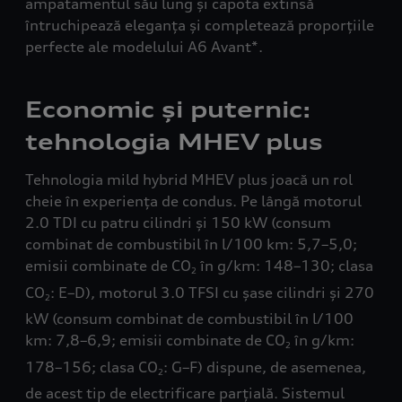
ampatamentul său lung și capota extinsă
întruchipează eleganța și completează proporțiile
perfecte ale modelului A6 Avant*.
Economic și puternic:
tehnologia MHEV plus
Tehnologia mild hybrid MHEV plus joacă un rol
cheie în experiența de condus. Pe lângă motorul
2.0 TDI cu patru cilindri și 150 kW (consum
combinat de combustibil în l/100 km: 5,7–5,0;
emisii combinate de CO
în g/km: 148–130; clasa
2
CO
: E–D), motorul 3.0 TFSI cu șase cilindri și 270
2
kW (consum combinat de combustibil în l/100
km: 7,8–6,9; emisii combinate de CO
în g/km:
2
178–156; clasa CO
: G–F) dispune, de asemenea,
2
de acest tip de electrificare parțială. Sistemul