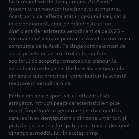
Cu limbajul său de design redus, A6 Avant*
transmite un caracter funcțional și atemporal.
Acest lucru se reflectă atât în designul său, cât și
în aerodinamică, unde se mândrește cu un
coeficient de rezistență aerodinamică de 0,25 –
cea mai bună valoare pentru un Avant cu motor cu
combustie de la Audi. Pe lângă cortinele mari de
aer și prizele de aer controlabile din față,
spoilerul de acoperiș remarcabil și panourile
aerodinamice de pe părțile laterale ale geamului
din spate sunt principalii contribuitori la această
realizare în aerodinamică.
Partea din spate sportivă, cu difuzorul său
atrăgător, întruchipează caracteristicile tipice
Avant. Împreună cu nervurile specifice quattro,
care ies în evidențăputernic din zona umerilor, și
pista largă, partea din spate accentuează designul
dinamic al modelului. În același timp,