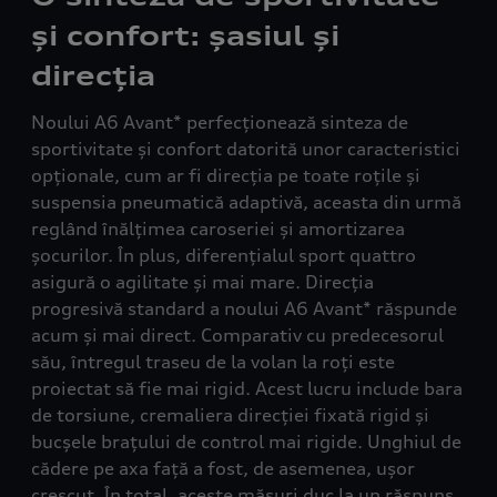
și confort: șasiul și
direcția
Noului A6 Avant* perfecționează sinteza de
sportivitate și confort datorită unor caracteristici
opționale, cum ar fi direcția pe toate roțile și
suspensia pneumatică adaptivă, aceasta din urmă
reglând înălțimea caroseriei și amortizarea
șocurilor. În plus, diferențialul sport quattro
asigură o agilitate și mai mare. Direcția
progresivă standard a noului A6 Avant* răspunde
acum și mai direct. Comparativ cu predecesorul
său, întregul traseu de la volan la roți este
proiectat să fie mai rigid. Acest lucru include bara
de torsiune, cremaliera direcției fixată rigid și
bucșele brațului de control mai rigide. Unghiul de
cădere pe axa față a fost, de asemenea, ușor
crescut. În total, aceste măsuri duc la un răspuns