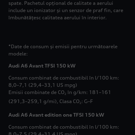
spate. Pachetul opțional de calitate a aerului
include un ionizator și un senzor de praf fin, care
îmbunătățesc calitatea aerului în interior.
*Date de consum și emisii pentru următoarele
modele:
Audi A6 Avant TFSI 150 kW
Consum combinat de combustibil în l/100 km:
8,0–7,1 (29,4–33,1 US mpg)
Emisii combinate de CO
în g/km: 181–161
2
(291,3–259,1 g/mi), Clasa CO
: G–F
2
Audi A6 Avant edition one TFSI 150 kW
Consum combinat de combustibil în l/100 km:
8,0–7,5 (29,4–31,4 US mpg)