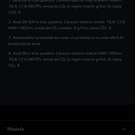
1. Audi Q6 e-tron quattro: Consum electric mixt în kWh/100km:
19,4-17,0 (WLTP); emisii de CO₂ în regim mixt în g/km: 0; clasa
CO2: A
2. Audi Q6 SUV e-tron quattro: Consum electric (mixt): 19,6–17,0
kWh/100 km; emisii de CO₂ (mixte): 0 g/km; clasa CO2: A
3. Automobilul prezentat aici este un prototip ce nu este oferit în
producția de serie.
4. Audi Q6 e-tron quattro: Consum electric mixt în kWh/100km:
19,6-17,0 (WLTP); emisii de CO₂ în regim mixt în g/km: 0; clasa
CO₂: A
Modele