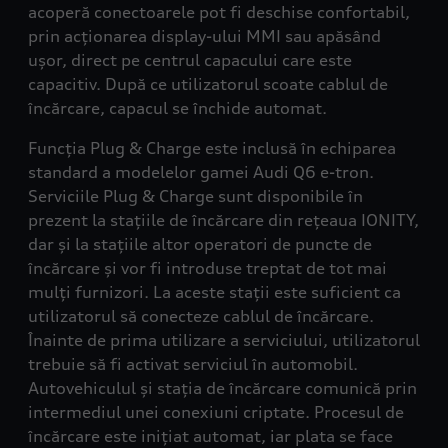
acoperă conectoarele pot fi deschise confortabil,
prin acționarea display-ului MMI sau apăsând
ușor, direct pe centrul capacului care este
capacitiv. După ce utilizatorul scoate cablul de
încărcare, capacul se închide automat.
Funcția Plug & Charge este inclusă în echiparea
standard a modelelor gamei Audi Q6 e-tron.
Serviciile Plug & Charge sunt disponibile în
prezent la stațiile de încărcare din rețeaua IONITY,
dar și la stațiile altor operatori de puncte de
încărcare și vor fi introduse treptat de tot mai
mulți furnizori. La aceste stații este suficient ca
utilizatorul să conecteze cablul de încărcare.
Înainte de prima utilizare a serviciului, utilizatorul
trebuie să fi activat serviciul în automobil.
Autovehiculul și stația de încărcare comunică prin
intermediul unei conexiuni criptate. Procesul de
încărcare este inițiat automat, iar plata se face