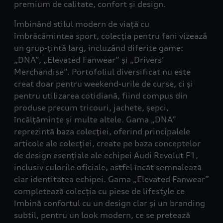
premium de calitate, confort și design.
Îmbinând stilul modern de viață cu
îmbrăcămintea sport, colecția pentru fani vizează
un grup-țintă larg, incluzând diferite game:
„DNA”, „Elevated Fanwear” și „Drivers’
Merchandise”. Portofoliul diversificat nu este
creat doar pentru weekend-urile de curse, ci și
pentru utilizarea cotidiană, fiind compus din
produse precum tricouri, jachete, șepci,
încălțăminte și multe altele. Gama „DNA”
reprezintă baza colecției, oferind principalele
articole ale colecției, create pe baza conceptelor
de design esențiale ale echipei Audi Revolut F1,
inclusiv culorile oficiale, astfel încât semnalează
clar identitatea echipei. Gama „Elevated Fanwear”
completează colecția cu piese de lifestyle ce
îmbină confortul cu un design clar și un branding
subtil, pentru un look modern, ce se pretează