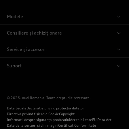
Modele
Consiliere și achiziționare
Service și accesorii
Suport
© 2026. Audi Romania. Toate drepturile rezervate.
Date Legale
Declarație privind protecția datelor
Directiva privind fișierele Cookie
Copyright
Informații despre siguranța produsului
Accesibilitate
EU Data Act
Date de la senzori și din imagini
Certificat Conformitate