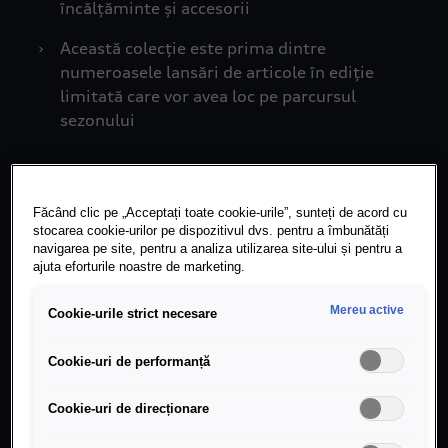
încălțăminte și accesorii
›
Această colecție este prima dintre
numeroasele lansări de articole în ediție
limitată care vor avea loc pe parcursul
sezonului
Făcând clic pe „Acceptați toate cookie-urile”, sunteți de acord cu
Ingolstadt/Hinwil/Herzogenaurach, 18
stocarea cookie-urilor pe dispozitivul dvs. pentru a îmbunătăți
februarie 2026 – În martie, anul acesta, Audi va
navigarea pe site, pentru a analiza utilizarea site-ului și pentru a
intra în Formula 1 cu propria sa echipă de uzină.
ajuta eforturile noastre de marketing.
Fanii își vor putea exprima de acum entuziasmul
și susținerea față de echipă prin articole
Mereu active
Cookie-urile strict necesare
rafinate, putându-se pregăti deja de acum
pentru lansarea mărcii în sportul-rege al
Cookie-uri de performanță
automobilismului. Colecția inaugurală adidas x
Audi Revolut F1 Team, compusă din articole
Cookie-uri de direcționare
dedicate echipei și fanilor va fi disponibilă în