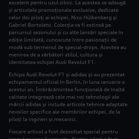
excelent pentru uzul zilnic. La acestea se adaugă
și articolele promoționale exclusive, dedicate
celor doi piloți ai echipei, Nico Hülkenberg și
Gabriel Bortoleto. Colecția va fi extinsă pe
parcursul sezonului și cu alte lansări speciale în
ediție limitată, cunoscute între pasionații de
modă sub termenul de special-drops. Acestea au
menirea de a sărbători stilul, cultura și
identitatea echipei Audi Revolut F1.
Echipa Audi Revolut F1 și adidas și-au prezentat
echipamentul oficial în Berlin, în luna ianuarie a
acestui an. Îmbrăcămintea funcțională de înaltă
calitate integrează cele mai noi tehnologii ale
mărcii adidas și include articole tehnice adaptate
nevoilor specifice ale membrilor echipei, de la
piloți la ingineri și mecanici.
Fiecare articol a fost dezvoltat special pentru