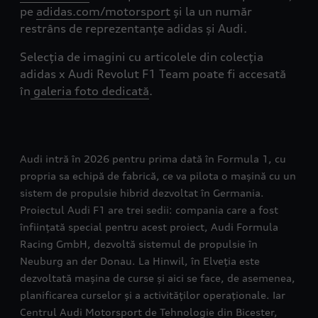
pe
adidas.com/motorsport
și la un număr
restrâns de reprezentanțe adidas și Audi.
Selecția de imagini cu articolele din colecția
adidas x Audi Revolut F1 Team poate fi accesată
în
galeria foto dedicată
.
Audi intră în 2026 pentru prima dată în Formula 1, cu
propria sa echipă de fabrică, ce va pilota o mașină cu un
sistem de propulsie hibrid dezvoltat în Germania.
Proiectul Audi F1 are trei sedii: compania care a fost
înființată special pentru acest proiect, Audi Formula
Racing GmbH, dezvoltă sistemul de propulsie în
Neuburg an der Donau. La Hinwil, în Elveția este
dezvoltată mașina de curse și aici se face, de asemenea,
planificarea curselor și a activităților operaționale. Iar
Centrul Audi Motorsport de Tehnologie din Bicester,