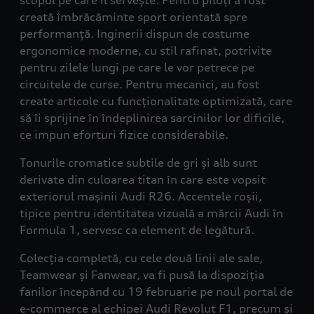
scopul pe care îl servește. Pentru piloți a fost
creată îmbrăcăminte sport orientată spre
performanță. Inginerii dispun de costume
ergonomice moderne, cu stil rafinat, potrivite
pentru zilele lungi pe care le vor petrece pe
circuitele de curse. Pentru mecanici, au fost
create articole cu funcționalitate optimizată, care
să îi sprijine în îndeplinirea sarcinilor lor dificile,
ce impun eforturi fizice considerabile.
Tonurile cromatice subtile de gri și alb sunt
derivate din culoarea titan în care este vopsit
exteriorul mașinii Audi R26. Accentele roșii,
tipice pentru identitatea vizuală a mărcii Audi în
Formula 1, servesc ca element de legătură.
Colecția completă, cu cele două linii ale sale,
Teamwear și Fanwear, va fi pusă la dispoziția
fanilor începând cu 19 februarie pe noul portal de
e-commerce
al echipei Audi Revolut F1, precum și