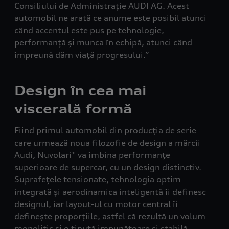
Consiliului de Administrație AUDI AG. Acest
automobil ne arată ce anume este posibil atunci
când accentul este pus pe tehnologie,
performanță și munca în echipă, atunci când
împreună dăm viață progresului.”
Design în cea mai
viscerală formă
Fiind primul automobil din producția de serie
care urmează noua filozofie de design a mărcii
Audi, Nuvolari* va îmbina performanțe
superioare de supercar, cu un design distinctiv.
Suprafețele tensionate, tehnologia optim
integrată și aerodinamica inteligentă îi definesc
designul, iar layout-ul cu motor central îi
definește proporțiile, astfel că rezultă un volum
monolitic și o ținută impunătoare și stabilă.