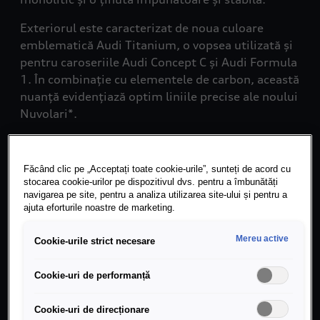
Exteriorul este caracterizat de noua culoare
emblematică Audi Titanium, o vopsea utilizată și
pentru caroseriile Audi Concept C și Audi Formula
1. În combinație cu elementele de carbon, această
nuanță evidențiază optim liniile precise ale noului
Nuvolari*.
Sistem de propulsie
Făcând clic pe „Acceptați toate cookie-urile”, sunteți de acord cu
stocarea cookie-urilor pe dispozitivul dvs. pentru a îmbunătăți
hibrid de înaltă
navigarea pe site, pentru a analiza utilizarea site-ului și pentru a
ajuta eforturile noastre de marketing.
performanță cu patru
motoare
Mereu active
Cookie-urile strict necesare
Audi Nuvolari* este propulsat de un sistem de
Cookie-uri de performanță
propulsie hibrid de înaltă performanță, cu o
putere maximă a sistemului de 736 kW (1.001
Cookie-uri de direcționare