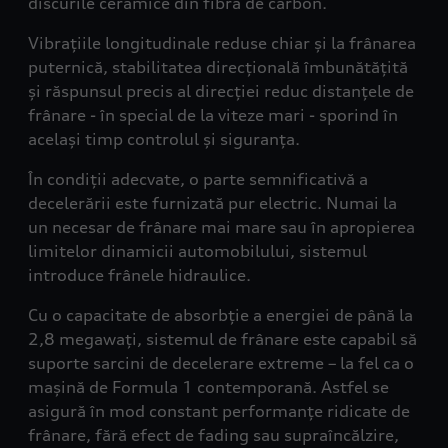
discurile ceramice din fibră de carbon.
Vibrațiile longitudinale reduse chiar și la frânarea
puternică, stabilitatea direcțională îmbunătățită
și răspunsul precis al direcției reduc distanțele de
frânare - în special de la viteze mari - sporind în
același timp controlul și siguranța.
În condiții adecvate, o parte semnificativă a
decelerării este furnizată pur electric. Numai la
un necesar de frânare mai mare sau în apropierea
limitelor dinamicii automobilului, sistemul
introduce frânele hidraulice.
Cu o capacitate de absorbție a energiei de până la
2,8 megawați, sistemul de frânare este capabil să
suporte sarcini de decelerare extreme – la fel ca o
mașină de Formula 1 contemporană. Astfel se
asigură în mod constant performanțe ridicate de
frânare, fără efect de fading sau supraîncălzire,