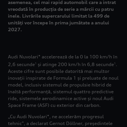
asemenea, cel mai rapid automobil care a intrat
vreodată în producția de serie a mărcii cu patru
inele. Livrările supercarului limitat la 499 de
unități vor începe în prima jumătate a anului
2027.
Audi Nuvolari* accelerează de la 0 la 100 km/h în
2,6 secunde
și atinge 200 km/h în 6,8 secunde
.
1
1
Aceste cifre sunt posibile datorită mai multor
inovații inspirate de Formula 1 și preluate de noul
model, inclusiv sistemul de propulsie hibrid de
înaltă performanță, sistemul quattro predictive
ride, sistemele aerodinamice active și noul Audi
Space Frame (ASF) cu exterior din carbon.
„Cu Audi Nuvolari*, ne accelerăm progresul
tehnic", a declarat Gernot Döllner, președintele