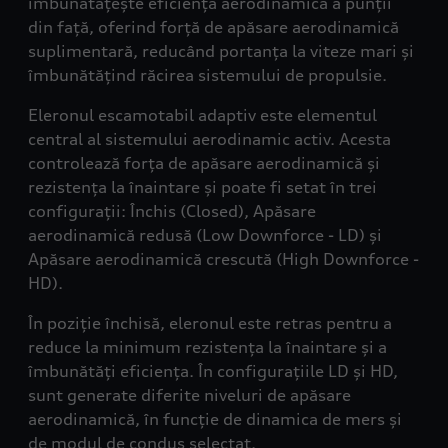
îmbunătățește eficiența aerodinamică a punții
din față, oferind forță de apăsare aerodinamică
suplimentară, reducând portanța la viteze mari și
îmbunătățind răcirea sistemului de propulsie.
Eleronul escamotabil adaptiv este elementul
central al sistemului aerodinamic activ. Acesta
controlează forța de apăsare aerodinamică și
rezistența la înaintare și poate fi setat în trei
configurații: Închis (
Closed), Apăsare
aerodinamică redusă (Low Downforce - LD) și
Apăsare aerodinamică crescută (High Downforce -
HD).
În poziție închisă, eleronul este retras pentru a
reduce la minimum rezistența la înaintare și a
îmbunătăți eficiența. În configurațiile LD și HD,
sunt generate diferite niveluri de apăsare
aerodinamică, în funcție de dinamica de mers și
de modul de condus selectat.