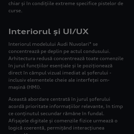
chiar și în condițiile extreme specifice pistelor de
curse.
Interiorul și UI/UX
Interiorul modelului Audi Nuvolari* se
concentrează pe deplin pe actul condusului.
Arhitectura redusă concentrează toate comenzile
în jurul funcțiilor esențiale și le poziționează
direct în câmpul vizual imediat al șoferului -
inclusiv elementele cheie ale interfeței om-
mașină (HMI).
Această abordare centrată în jurul șoferului
acordă prioritate informațiilor relevante, în timp
ce conținutul secundar rămâne în fundal.
Afișajele digitale și comenzile fizice urmează o
logică coerentă, permițând interacțiunea