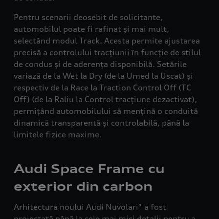
Pentru scenarii deosebit de solicitante,
automobilul poate fi rafinat și mai mult,
selectând modul
Track
. Acesta permite ajustarea
precisă a controlului tracțiunii în funcție de stilul
de condus și de aderența disponibilă. Setările
variază de la
Wet
la
Dry
(de la Umed la Uscat) și
respectiv de la
Race
la
Traction Control Off (TC
Off)
(de la Raliu la Control tracțiune dezactivat),
permițând automobilului să mențină o conduită
dinamică transparentă și controlabilă, până la
limitele fizice maxime.
Audi Space Frame cu
exterior din carbon
Arhitectura noului Audi Nuvolari* a fost
proiectată până la cele mai mici detalii pentru a