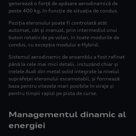
generează o forță de apăsare aerodinamică de
peste 400 kg, în funcție de situația de condus.
Poziția eleronului poate fi controlată atât
automat, cât și manual, prin intermediul unui
buton rotativ de pe volan, în toate modurile de
condus, cu excepția modului
e
-
Hybrid
.
Sistemul aerodinamic de ansamblu a fost rafinat
până la cele mai mici detalii, incluzând chiar și
inelele Audi din metal solid integrate la nivelul
suprafeței eleronului escamotabil, și formează
baza pentru vitezele mari posibile în viraje și
pentru timpii rapizi pe pista de curse.
Managementul dinamic al
energiei