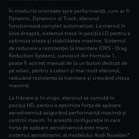
În modurile orientate spre performanță, cum ar fi
Dynamic, Dynamic+
și
Track
, eleronul
funcționează complet automatizat. La mersul în
linie dreaptă, sistemul trece în poziția LD pentru a
optimiza viteza și stabilitatea maxime. Sistemul
de reducere a rezistenței la înaintare (DRS - Drag
Reduction System), cunoscut din Formula 1,
poate fi activat manual de la un buton dedicat de
pe volan, pentru a coborî și mai mult eleronul,
reducând rezistența la înaintare și crescând viteza
maximă.
La frânare și în viraje, eleronul se comută în
poziția HD, pentru a optimiza forța de apăsare
aerodinamică asigurând performanță maximă și
control maxim. În această configurație în care
forța de apăsare aerodinamică este mare,
sistemul aerodinamic al modelului Audi Nuvolari*