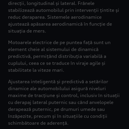
direcții, longitudinal și lateral. Frânele
stabilizează automobilul prin intervenții țintite și
reduc deraparea. Sistemele aerodinamice
ajustează apăsarea aerodinamică în funcție de
situația de mers.
Motoarele electrice de pe puntea față sunt un
element cheie al sistemului de dinamică
predictivă, permițând distribuția variabilă a
cuplului, ceea ce se traduce în viraje agile și
stabilitate la viteze mari.
Ajustarea inteligentă și predictivă a setărilor
dinamice ale automobilului asigură niveluri
maxime de tracțiune și control, inclusiv în situații
cu derapaj lateral puternic sau când anvelopele
derapează puternic, pe drumuri umede sau
înzăpezite, precum și în situațiile cu condiții
schimbătoare de aderență.