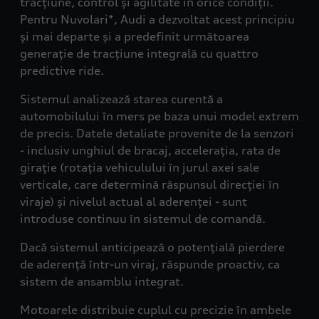
tracțiune, control și agilitate în orice condiții.
Pentru Nuvolari*, Audi a dezvoltat acest principiu
și mai departe și a predefinit următoarea
generație de tracțiune integrală cu quattro
predictive ride.
Sistemul analizează starea curentă a
automobilului în mers pe baza unui model extrem
de precis. Datele detaliate provenite de la senzori
- inclusiv unghiul de bracaj, accelerația, rata de
girație (rotația vehiculului în jurul axei sale
verticale, care determină răspunsul direcției în
viraje) și nivelul actual al aderenței - sunt
introduse continuu în sistemul de comandă.
Dacă sistemul anticipează o potențială pierdere
de aderență într-un viraj, răspunde proactiv, ca
sistem de ansamblu integrat.
Motoarele distribuie cuplul cu precizie în ambele