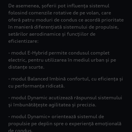
De asemenea, șoferii pot influența sistemul
folosind comenzile rotative de pe volan, care
oferă patru moduri de condus ce acordă prioritate
în manieră diferențiată sistemului de propulsie,
setărilor aerodinamice și funcțiilor de
eficientizare:
- modul
E-Hybrid
permite condusul complet
electric, pentru utilizarea în mediul urban și pe
distanțe scurte.
- modul
Balanced
îmbină confortul, cu eficiența și
cu performanța ridicată.
- modul
Dynamic
acutizează răspunsul sistemului
și îmbunătățește agilitatea și precizia.
- modul
Dynamic+
orientează sistemul de
propulsie pe deplin spre o experiență emoțională
de condus.