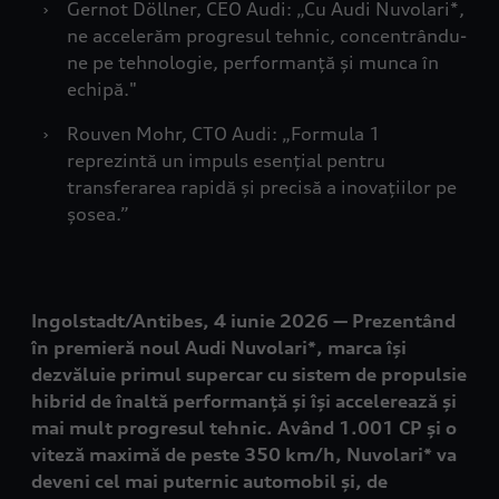
›
Gernot Döllner, CEO Audi: „Cu Audi Nuvolari*,
ne accelerăm progresul tehnic, concentrându-
ne pe tehnologie, performanță și munca în
echipă."
›
Rouven Mohr, CTO Audi: „Formula 1
reprezintă un impuls esențial pentru
transferarea rapidă și precisă a inovațiilor pe
șosea.”
Ingolstadt/Antibes, 4 iunie 2026 — Prezentând
în premieră noul Audi Nuvolari*, marca își
dezvăluie primul supercar cu sistem de propulsie
hibrid de înaltă performanță și își accelerează și
mai mult progresul tehnic. Având 1.001 CP și o
viteză maximă de peste 350 km/h, Nuvolari* va
deveni cel mai puternic automobil și, de