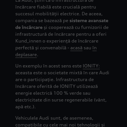
La Audi, știm că o infrastructură de
încărcare fiabilă este crucială pentru
succesul mobilității electrice. De aceea,
compania se bazează pe
sisteme avansate
de încărcare
și cooperează cu furnizorii de
infrastructură de încărcare pentru a oferi
Kund_innen o experiență de încărcare
perfectă și convenabilă -
acasă
sau
în
deplasare
.
Un exemplu în acest sens este
IONITY:
aceasta este o societate mixtă în care Audi
are o participație. Infrastructura de
încărcare oferită de IONITY utilizează
energie electrică 100 % verde sau
electricitate din surse regenerabile (vânt,
apă etc.).
Vehiculele Audi sunt, de asemenea,
compatibile cu cele mai noi tehnologii și