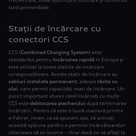
frecventate, unde ușurința în utilizare și confortul
sunt primordiale.
Stații de încărcare cu
conectori CCS
CCS (
Combined Charging System
) este
standardul pentru
încărcarea rapidă
în Europa și
este utilizat la toate stațiile de încărcare
corespunzătoare. Aceste stații de încărcare au
cabluri instalate
permanent
, adesea
răcite cu
ulei
, care permit capacități mari de încărcare. Un
punct important atunci când încărcați cu mufe
CCS este
deblocarea
ștecherului
după terminarea
încărcării. Pentru că este o bună manieră printre
e-Fahrer_innen, ca să spunem așa, să activați
această opțiune pentru a permite încărcătoarelor
ulterioare să se încarce – chiar dacă nu vă aflați la