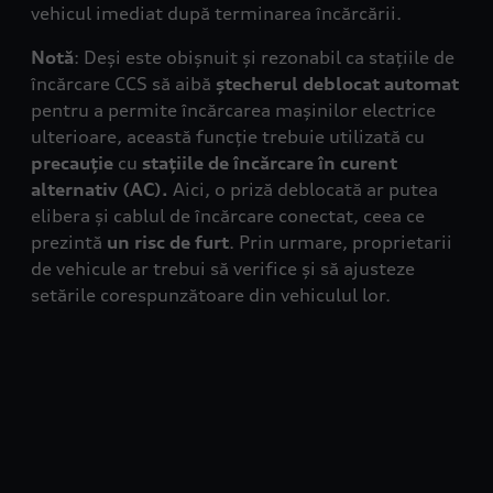
vehicul imediat după terminarea încărcării.
Notă
: Deși este obișnuit și rezonabil ca stațiile de
încărcare CCS să aibă
ștecherul
deblocat
automat
pentru a permite încărcarea mașinilor electrice
ulterioare, această funcție trebuie utilizată cu
precauție
cu
stațiile de încărcare în curent
alternativ (AC).
Aici, o priză deblocată ar putea
elibera și cablul de încărcare conectat, ceea ce
prezintă
un risc de furt
. Prin urmare, proprietarii
de vehicule ar trebui să verifice și să ajusteze
setările corespunzătoare din vehiculul lor.