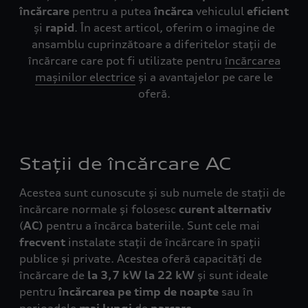
încărcare
pentru a putea
încărca
vehiculul
eficient
și
rapid
. În acest articol, oferim o imagine de
ansamblu cuprinzătoare a diferitelor stații de
încărcare care pot fi utilizate pentru
încărcarea
mașinilor electrice
și a avantajelor pe care le
oferă.
Stații de încărcare AC
Acestea sunt cunoscute și sub numele de stații de
încărcare normale și folosesc
curent alternativ
(
AC)
pentru a încărca bateriile. Sunt cele mai
frecvent
instalate stații de încărcare în spații
publice și private. Acestea oferă capacități de
încărcare de
la 3,7 kW la 22 kW
și sunt ideale
pentru
încărcarea pe timp de noapte
sau în