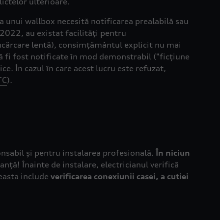
lictelor ulterioare.
ea unui wallbox necesită notificarea prealabilă sau
022, au existat facilități pentru
ncărcare lentă), consimțământul explicit nu mai
ă fi fost notificate în mod demonstrabil ("ficțiune
. În cazul în care acest lucru este refuzat,
TC
).
nsabil și pentru instalarea profesională.
În niciun
anță! Înainte de instalare, electricianul verifică
ceasta include
verificarea conexiunii casei, a cutiei