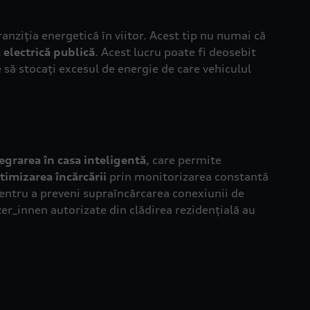
ranziția energetică în viitor. Acest tip nu numai că
 electrică publică
. Acest lucru poate fi deosebit
 să stocați excesul de energie de care vehiculul
egrarea în casa inteligentă
, care permite
ptimizarea încărcării
prin monitorizarea constantă
pentru a preveni supraîncărcarea conexiunii de
zer_innen autorizate din clădirea rezidențială au