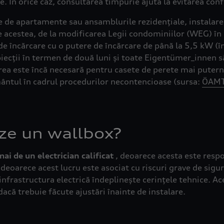
re. În orice caz, consultarea timpurie ajută la evitarea conf
ile de apartamente sau ansamblurile rezidențiale, instalar
 acestea, de la modificarea Legii condominiilor (WEG) în 2
 încărcare cu o putere de încărcare de până la 5,5 kW (î
obiecții în termen de două luni și toate Eigentümer_innen s
a este încă necesară pentru casete de perete mai puternice
mântul în cadrul procedurilor necontencioase (sursa:
ÖAM
eze un wallbox?
mai de un electrician calificat
, deoarece acesta este respo
 deoarece acest lucru este asociat cu riscuri grave de sigur
ă infrastructura electrică îndeplinește cerințele tehnice. A
acă trebuie făcute ajustări înainte de instalare.