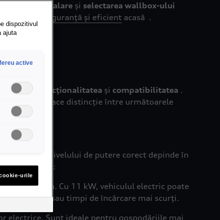
le
până la
instalare
și
selectarea wallbox-ului
ea
încărca în siguranță și eficient
acasă .
e dispozitivul
a ajuta
ereu active
formanța
,
funcționalitatea
și
compatibilitatea
.
ospodărie
. Se face distincție între următoarele
are. Alegerea nivelului de putere corect depinde în
de alimentare
:
cookie-urile
 o alegere bună. Cu 11 kW, vehiculul electric poate
mai frecvente sau timpi de încărcare mai scurți.
r electrice
. Sunt ideale pentru gospodăriile mai