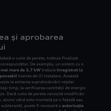
rea și aprobarea
ui
talată o cutie de perete, trebuie finalizat
corespunzător. De exemplu, un sistem cu o
e mai mare de 3,7 kW
trebuie
înregistrat la
sponsabil
înainte de (!) instalare. Această
ește la evitarea supraîncărcării rețelei
celași timp, la verificarea cantității de energie
ție. Dacă cutia de perete necesită modificări
, atunci când este montată pe o fațadă sau
 subterană), poate fi necesară o
autorizație