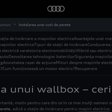
punsuri
Instalarea unei cutii de perete
ția de încărcare a mașinilor electrice
Avantajele unei maș
mașinilor electrice
Tipuri de stații de încărcare
Conducerea 
 electrică vara
Istoria electromobilității
Hibrid sau electric
 auto
Dezvoltarea tehnologiei bateriilor
Siguranța mașinilor
te
Anxietatea razei de acțiune
Mituri despre mașinile elect
o?
Cum funcționează un motor electric?
Recuperare
a unui wallbox – ceri
rtantă, motiv pentru care din ce în ce mai mulți oameni o
perete
, adică o stație de încărcare pentru
mașini electrice
,