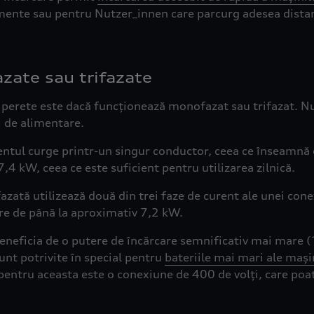
mente sau pentru Nutzer_innen care parcurg adesea distan
de perete este dacă funcționează monofazat sau trifazat. N
ei de alimentare.
urentul curge printr-un singur conductor, ceea ce înseamnă
4 kW, ceea ce este suficient pentru utilizarea zilnică.
azată utilizează două din trei faze de curent ale unei cone
are de până la aproximativ 7,2 kW.
beneficia de o putere de încărcare semnificativ mai mare 
sunt potrivite în special pentru
bateriile mai mari ale mașin
 pentru aceasta este o conexiune de 400 de volți, care poate