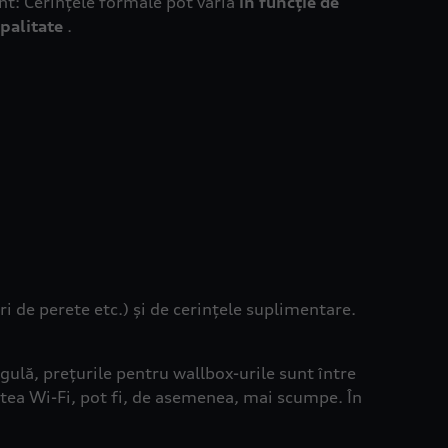
nt: Cerințele formale pot varia
în funcție de
ipalitate
.
ri de perete etc.) și de cerințele suplimentare.
egulă, prețurile pentru wallbox-urile sunt între
atea Wi-Fi, pot fi, de asemenea, mai scumpe. În