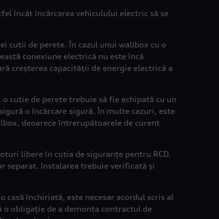
fel încât încărcarea vehiculului electric să se
ei cutii de perete. În cazul unui wallbox cu o
ceastă conexiune electrică nu este încă
ară creșterea capacității de energie electrică a
 o cutie de perete trebuie să fie echipată cu un
sigură o încărcare sigură. În multe cazuri, este
allbox, deoarece întrerupătoarele de curent
loturi libere în cutia de siguranțe pentru RCD.
 separat. Instalarea trebuie verificată și
 casă închiriată, este necesar acordul scris al
tă o obligație de a demonta contractul de