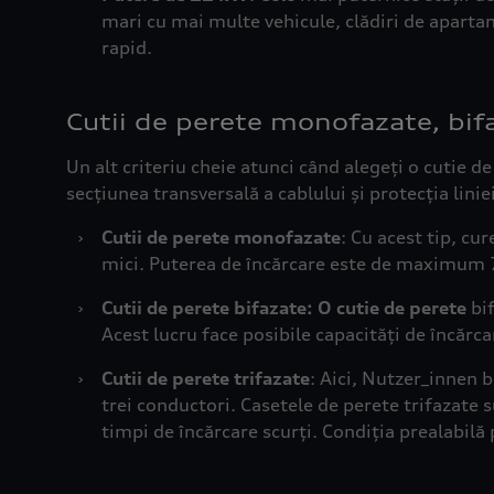
mari cu mai multe vehicule, clădiri de aparta
rapid.
Un alt criteriu cheie atunci când alegeți o cutie 
secțiunea transversală a cablului și protecția lini
›
Cutii de perete monofazate
: Cu acest tip, c
mici. Puterea de încărcare este de maximum 7,
›
Cutii de perete bifazate: O cutie de perete
bif
Acest lucru face posibile capacități de încărc
›
Cutii de perete trifazate
: Aici, Nutzer_innen 
trei conductori. Casetele de perete trifazate 
timpi de încărcare scurți. Condiția prealabilă