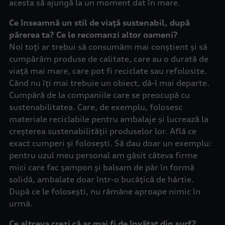
acesta să ajungă la un moment dat în mare.
Ce înseamnă un stil de viață sustenabil, după
părerea ta? Ce le recomanzi altor oameni?
Noi toți ar trebui să consumăm mai conștient și să
cumpărăm produse de calitate, care au o durată de
viață mai mare, care pot fi reciclate sau refolosite.
Când nu îți mai trebuie un obiect, dă-l mai departe.
Cumpără de la companiile care se preocupă cu
sustenabilitatea. Care, de exemplu, folosesc
materiale reciclabile pentru ambalaje și lucrează la
creșterea sustenabilității produselor lor. Află ce
exact cumperi și folosești. Să dau doar un exemplu:
pentru uzul meu personal am găsit câteva firme
mici care fac șampon și balsam de păr în formă
solidă, ambalate doar într-o bucățică de hârtie.
După ce le folosești, nu rămâne aproape nimic în
urmă.
Ce altceva crezi că ar mai fi de învățat din surf?