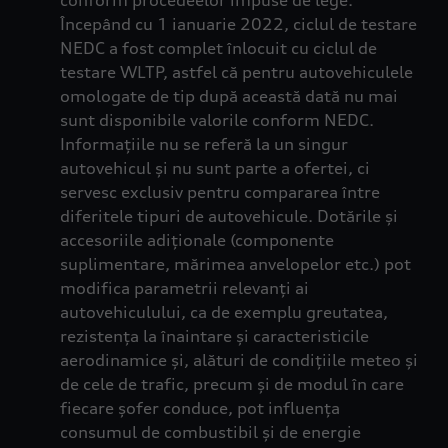
conform procedeelor impuse de lege.
Începând cu 1 ianuarie 2022, ciclul de testare
NEDC a fost complet înlocuit cu ciclul de
testare WLTP, astfel că pentru autovehiculele
omologate de tip după această dată nu mai
sunt disponibile valorile conform NEDC.
Informațiile nu se referă la un singur
autovehicul și nu sunt parte a ofertei, ci
servesc exclusiv pentru compararea între
diferitele tipuri de autovehicule. Dotările și
accesoriile adiționale (componente
suplimentare, mărimea anvelopelor etc.) pot
modifica parametrii relevanți ai
autovehiculului, ca de exemplu greutatea,
rezistența la înaintare și caracteristicile
aerodinamice și, alături de condițiile meteo și
de cele de trafic, precum și de modul în care
fiecare șofer conduce, pot influența
consumul de combustibil și de energie