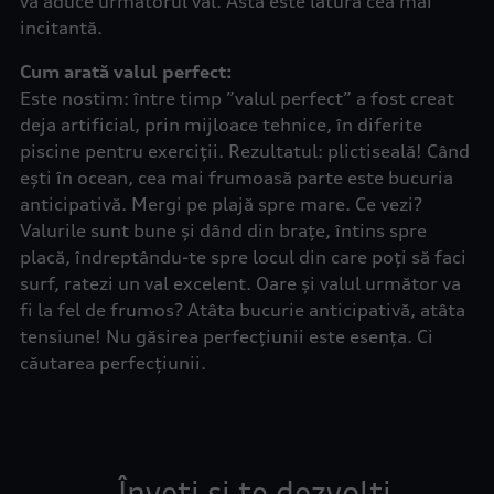
va aduce următorul val. Asta este latura cea mai
incitantă.
Cum arată valul perfect:
Este nostim: între timp ”valul perfect” a fost creat
deja artificial, prin mijloace tehnice, în diferite
piscine pentru exerciții. Rezultatul: plictiseală! Când
ești în ocean, cea mai frumoasă parte este bucuria
anticipativă. Mergi pe plajă spre mare. Ce vezi?
Valurile sunt bune și dând din brațe, întins spre
placă, îndreptându-te spre locul din care poți să faci
surf, ratezi un val excelent. Oare și valul următor va
fi la fel de frumos? Atâta bucurie anticipativă, atâta
tensiune! Nu găsirea perfecțiunii este esența. Ci
căutarea perfecțiunii.
Înveți și te dezvolți