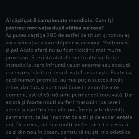
Ai câștigat 8 campionate mondiale. Cum îți
păstrezi motivația după atâtea succese?
Aș putea câștiga 200 de astfel de titluri și tot nu aș
avea senzația: acum stăpânesc oceanul. Mulțumesc
și pa! Acolo afară nu au fost nicicând mai multe
provocări. Și există atât de multe alte surferițe
incredibile, care înfruntă valuri enorme sau execută
manevre și sărituri de-a dreptul nebunești. Poate că,
dacă numeri premiile, au mai puțin succes decât
mine, dar totuși sunt mai bune în anumite alte
domenii, astfel că mă simt permanent motivată. Dar
există și foarte mulți surferi masculini pe care îi
admir și care îmi dau idei noi. Înveți și te dezvolți
permanent, te lași inspirat de alții și de experiențele
noi. De aceea, cei mai mulți surferi zic că ei revin zi
de zi din nou în ocean, pentru că nu știi niciodată ce