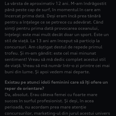
La vârsta de aproximativ 12 ani. M-am îndrăgostit
până peste cap de surf, în momentul în care am
încercat prima dată. Deși eram încă prea tânără
pentru a înțelege ce se petrece cu adevărat. Când
simți pentru prima dată provocarea oceanului,
înțelegi: este mai mult decât doar un sport. Este un
stil de viață. La 13 ani am început să particip la
concursuri. Am câștigat destul de repede primul
trofeu. Și m-am gândit: este cel mai minunat
sentiment! Vreau să mă dedic complet acestui stil
de viață. Vreau să mă număr într-o zi printre cei mai
buni din lume. Și apoi vedem mai departe.
Existau pe atunci idoli feminini care să îți ofere un
reper de orientare?
Da, absolut. Erau câteva femei cu foarte mare
succes în surful profesionist. Și deși, în acea
perioadă, nu acordam prea mare atenție
concursurilor, marketing-ul din jurul acestui univers