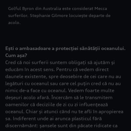
Golful Byron din Australia este considerat Mecca
surferilor. Stephanie Gilmore locuiește departe de
acolo.
Ești o ambasadoare a protecției sănătății oceanului.
Cum așa?
Cred că noi surferii suntem obligați să ajutăm și
educăm în acest sens. Pentru că vedem direct
daunele existente, spre deosebire de cei care nu au
legături cu oceanul sau care cel puțin cred că nu au
nimic de-a face cu oceanul. Vedem foarte multe
deșeuri acolo afară. Încercăm să le transmitem
oamenilor că deciziile de zi cu zi influențează
oceanul. Chiar și atunci când nu te afli în apropierea
sa. Indiferent unde ai arunca plasticul fără
discernământ: șansele sunt din păcate ridicate ca