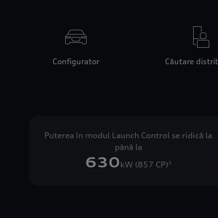
Configurator
Căutare distri
Puterea în modul Launch Control se ridică la
până la
630
kW (857 CP)
3