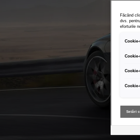
Făcând clic
dvs. pentru
eforturile 
Cookie-u
Cookie-
Cookie-
Cookie-
Setări 