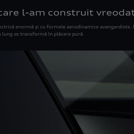
care l-am construit vreoda
ctrică enormă și cu formele aerodinamice avangardiste. I
m lung se transformă în plăcere pură.