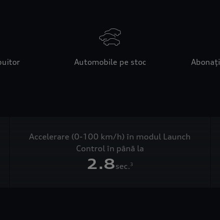
buitor
Automobile pe stoc
Abonați
Accelerare (0-100 km/h) în modul Launch
Control în până la
2.8
sec.
3