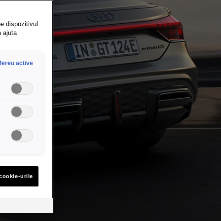
e dispozitivul
a ajuta
ereu active
cookie-urile