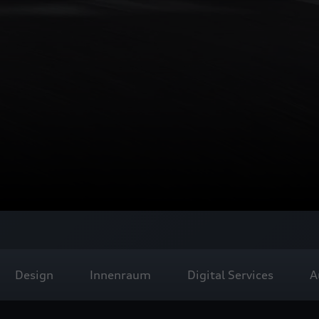
Design
Innenraum
Digital Services
A