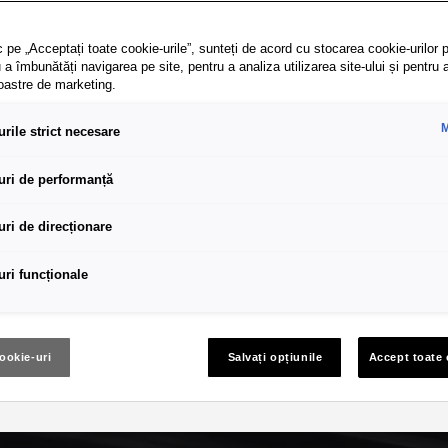
 pe „Acceptați toate cookie-urile”, sunteți de acord cu stocarea cookie-urilor p
 a îmbunătăți navigarea pe site, pentru a analiza utilizarea site-ului și pentru 
noastre de marketing.
M
rile strict necesare
uri de performanță
uri de direcționare
uri funcționale
cookie-uri
Salvați opțiunile
Accept toate 