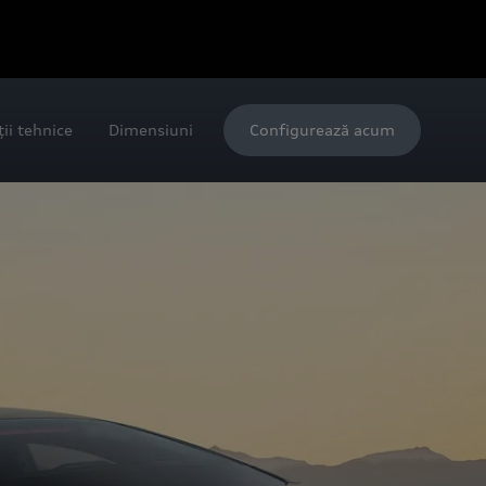
ții tehnice
Dimensiuni
Configurează acum