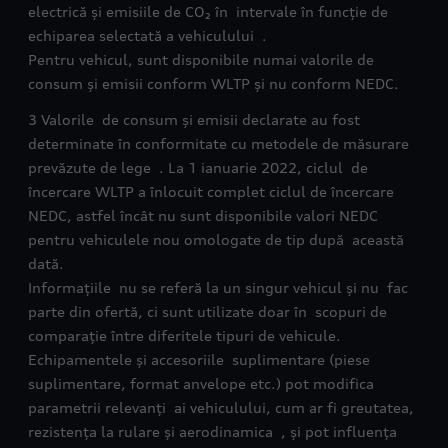
electrică și emisiile de CO₂ în intervale în funcție de
echiparea selectată a vehiculului .
Pentru vehicul, sunt disponibile numai valorile de
consum și emisii conform WLTP și nu conform NEDC.
3 Valorile de consum și emisii declarate au fost
determinate în conformitate cu metodele de măsurare
prevăzute de lege . La 1 ianuarie 2022, ciclul de
încercare WLTP a înlocuit complet ciclul de încercare
NEDC, astfel încât nu sunt disponibile valori NEDC
pentru vehiculele nou omologate de tip după această
dată.
Informațiile nu se referă la un singur vehicul și nu fac
parte din ofertă, ci sunt utilizate doar în scopuri de
comparație între diferitele tipuri de vehicule.
Echipamentele și accesoriile suplimentare (piese
suplimentare, format anvelope etc.) pot modifica
parametrii relevanți ai vehiculului, cum ar fi greutatea,
rezistența la rulare și aerodinamica , și pot influența