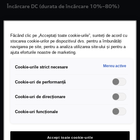
Încărcare DC (durata de încărcare 10%–80%)
Stâlp HPC cu conector CCS: aprox. 31 min.
Făcând clic pe „Acceptați toate cookie-urile”, sunteți de acord cu
stocarea cookie-urilor pe dispozitivul dvs. pentru a îmbunătăți
navigarea pe site, pentru a analiza utilizarea site-ului și pentru a
ajuta eforturile noastre de marketing.
e-tron
Mereu active
Cookie-urile strict necesare
Cookie-uri de performanță
Model
Cookie-uri de direcționare
Audi e-tron 50 quattro ² ³ Capacitate brută a
Cookie-uri funcționale
bateriei: 71 kWh
Încărcare AC (Durata de încărcare 0%–100%)
Accept toate cookie-urile