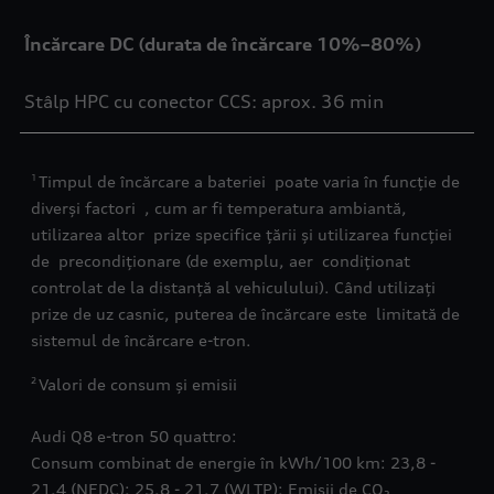
Încărcare DC (durata de încărcare 10%–80%)
Stâlp HPC cu conector CCS: aprox. 36 min
Timpul de încărcare a bateriei poate varia în funcție de
1
diverși factori , cum ar fi temperatura ambiantă,
utilizarea altor prize specifice țării și utilizarea funcției
de precondiționare (de exemplu, aer condiționat
controlat de la distanță al vehiculului). Când utilizați
prize de uz casnic, puterea de încărcare este limitată de
sistemul de încărcare e-tron.
Valori de consum și emisii
2
Audi Q8 e-tron 50 quattro:
Consum combinat de energie în kWh/100 km: 23,8 -
21,4 (NEDC); 25,8 - 21,7 (WLTP); Emisii de CO₂