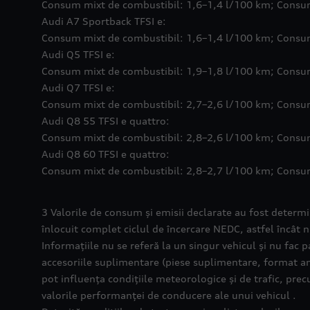
Consum mixt de combustibil: 1,6–1,4 l/100 km; Consu
Audi A7 Sportback TFSI e:
Consum mixt de combustibil: 1,6–1,4 l/100 km; Consu
Audi Q5 TFSI e:
Consum mixt de combustibil: 1,9–1,8 l/100 km; Consu
Audi Q7 TFSI e:
Consum mixt de combustibil: 2,7–2,6 l/100 km; Consum
Audi Q8 55 TFSI e quattro:
Consum mixt de combustibil: 2,8–2,6 l/100 km; Consu
Audi Q8 60 TFSI e quattro:
Consum mixt de combustibil: 2,8–2,7 l/100 km; Consu
3 Valorile de consum și emisii declarate au fost determ
înlocuit complet ciclul de încercare NEDC, astfel încât
Informațiile nu se referă la un singur vehicul și nu fac p
accesoriile suplimentare (piese suplimentare, format anve
pot influența condițiile meteorologice și de trafic, p
valorile performanței de conducere ale unui vehicul .