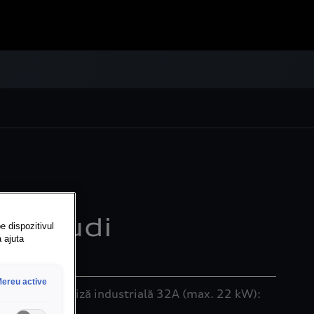
id Audi
e dispozitivul
a ajuta
ereu active
prox. 7 ore Priză industrială 32A (max. 22 kW):