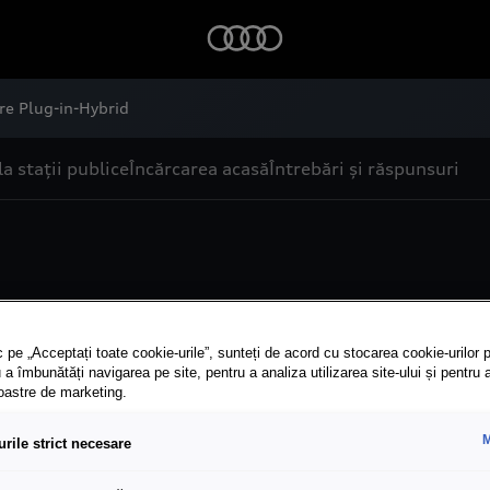
re Plug-in-Hybrid
la stații publice
Încărcarea acasă
Întrebări și răspunsuri
1
pentru Plug-in-Hybr
 pe „Acceptați toate cookie-urile”, sunteți de acord cu stocarea cookie-urilor p
 a îmbunătăți navigarea pe site, pentru a analiza utilizarea site-ului și pentru 
noastre de marketing.
M
rile strict necesare
 kW): aprox. 36 ore Priză industrială 16A (max. 11 kW): a
apacitate brută a bateriei: 71 kWh