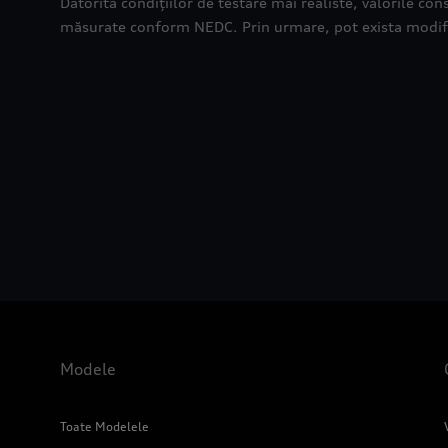
Datorită condițiilor de testare mai realiste, valorile 
măsurate conform NEDC. Prin urmare, pot exista modifi
Modele
Toate Modelele