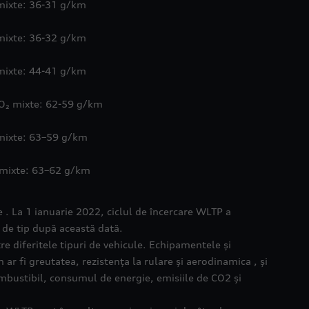
mixte: 36-31 g/km
mixte: 36-32 g/km
mixte: 44-41 g/km
CO₂ mixte: 62-59 g/km
mixte: 63–59 g/km
 mixte: 63–62 g/km
. La 1 ianuarie 2022, ciclul de încercare WLTP a
 de tip după această dată.
tre diferitele tipuri de vehicule. Echipamentele și
ar fi greutatea, rezistența la rulare și aerodinamica , și
mbustibil, consumul de energie, emisiile de CO2 și