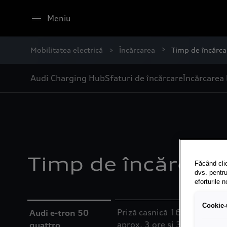
Meniu
Mobilitatea electrică
Încărcarea
Timp de încărca
Audi Charging Hub
Sfaturi de încărcare
Încărcarea 
Timp de încărcare
Făcând clic
dvs. pentru
eforturile 
Cookie-u
Priză casnică 16A (max. 2,3
Audi e-tron 50
aprox. 3 ore și 30 minute C
quattro