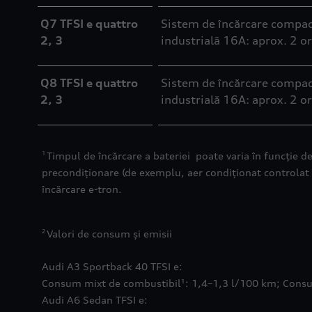
Q7 TFSI e quattro
Sistem de încărcare compact
2, 3
industrială 16A: aprox. 2 o
Q8 TFSI e quattro
Sistem de încărcare compact
2, 3
industrială 16A: aprox. 2 o
Timpul de încărcare a bateriei poate varia în funcție de 
1
precondiționare (de exemplu, aer condiționat controlat de
încărcare e-tron.
Valori de consum și emisii
2
Audi A3 Sportback 40 TFSI e:
Consum mixt de combustibil¹: 1,4–1,3 l/100 km; Consu
Audi A6 Sedan TFSI e: