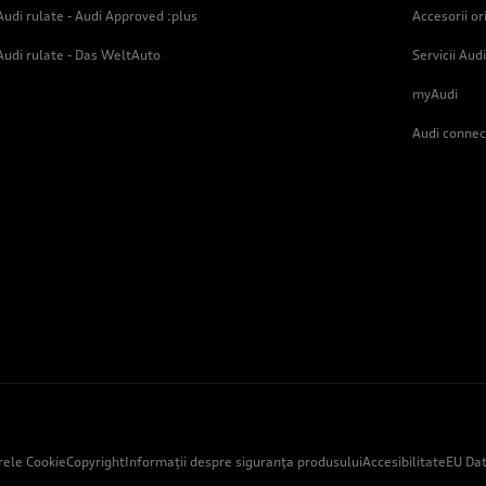
Audi rulate - Audi Approved :plus
Accesorii or
Audi rulate - Das WeltAuto
Servicii Audi
myAudi
Audi connec
erele Cookie
Copyright
Informații despre siguranța produsului
Accesibilitate
EU Dat