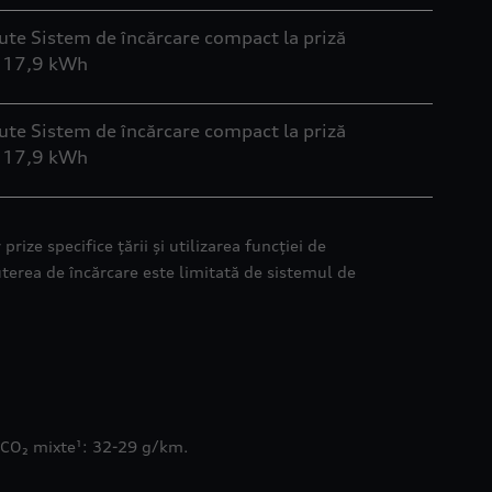
nute Sistem de încărcare compact la priză
i: 17,9 kWh
nute Sistem de încărcare compact la priză
i: 17,9 kWh
rize specifice țării și utilizarea funcției de
uterea de încărcare este limitată de sistemul de
 CO₂ mixte¹: 32-29 g/km.