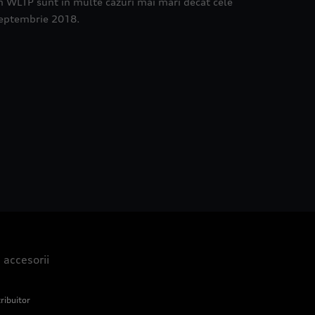
rm WLTP sunt în multe cazuri mai mari decât cele
septembrie 2018.
i accesorii
ribuitor