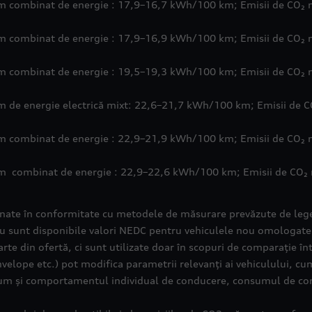
m combinat de energie : 17,9–16,7 kWh/100 km; Emisii de CO₂ 
m combinat de energie : 17,9–16,9 kWh/100 km; Emisii de CO₂ 
m combinat de energie : 19,5–19,3 kWh/100 km; Emisii de CO₂ 
 de energie electrică mixt: 22,6–21,7 kWh/100 km; Emisii de 
m combinat de energie : 22,9–21,9 kWh/100 km; Emisii de CO₂ 
m combinat de energie : 22,9–22,6 kWh/100 km; Emisii de CO₂
inate în conformitate cu metodele de măsurare prevăzute de lege 
 nu sunt disponibile valori NEDC pentru vehiculele nou omologate
arte din ofertă, ci sunt utilizate doar în scopuri de comparație în
lope etc.) pot modifica parametrii relevanți ai vehiculului, cum 
recum și comportamentul individual de conducere, consumul de co