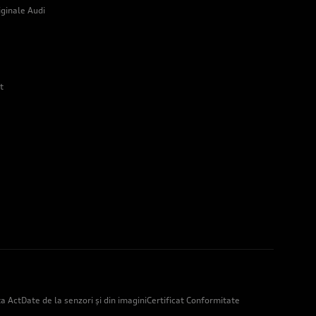
iginale Audi
t
a Act
Date de la senzori și din imagini
Certificat Conformitate