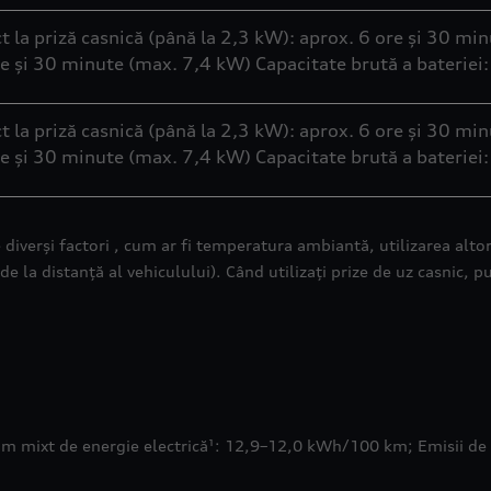
 la priză casnică (până la 2,3 kW): aprox. 6 ore și 30 mi
re și 30 minute (max. 7,4 kW) Capacitate brută a baterie
 la priză casnică (până la 2,3 kW): aprox. 6 ore și 30 mi
re și 30 minute (max. 7,4 kW) Capacitate brută a baterie
diverși factori , cum ar fi temperatura ambiantă, utilizarea altor p
 la distanță al vehiculului). Când utilizați prize de uz casnic, p
m mixt de energie electrică¹: 12,9–12,0 kWh/100 km; Emisii de