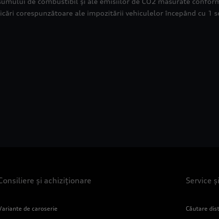
consumului de combustibil și ale emisiilor de CO2 măsurate confo
cări corespunzătoare ale impozitării vehiculelor începând cu 1 
Consiliere și achiziționare
Service ș
Variante de caroserie
Căutare dist