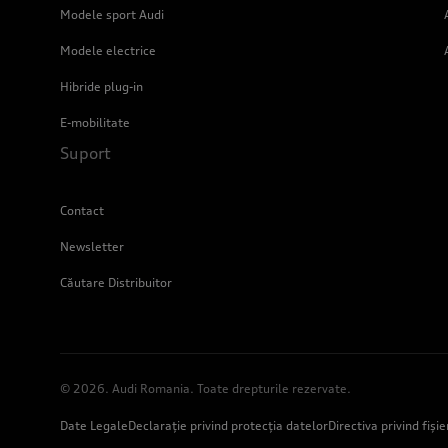
Modele sport Audi
Modele electrice
Hibride plug-in
E-mobilitate
Suport
Contact
Newsletter
Căutare Distribuitor
© 2026. Audi Romania. Toate drepturile rezervate.
Date Legale
Declarație privind protecția datelor
Directiva privind fiși