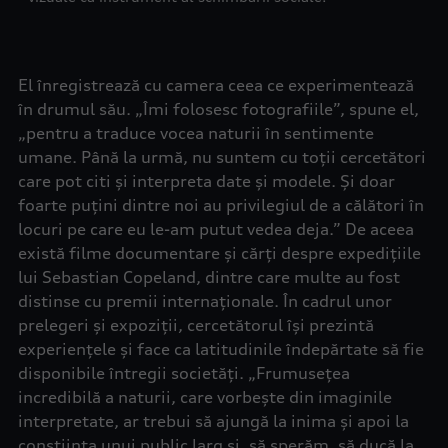
El înregistrează cu camera ceea ce experimentează
în drumul său. „Îmi folosesc fotografiile”, spune el,
„pentru a traduce vocea naturii în sentimente
umane. Până la urmă, nu suntem cu toții cercetători
care pot citi și interpreta date și modele. Și doar
foarte puțini dintre noi au privilegiul de a călători în
locuri pe care eu le-am putut vedea deja.” De aceea
există filme documentare și cărți despre expedițiile
lui Sebastian Copeland, dintre care multe au fost
distinse cu premii internaționale. În cadrul unor
prelegeri și expoziții, cercetătorul își prezintă
experiențele și face ca latitudinile îndepărtate să fie
disponibile întregii societăți. „Frumusețea
incredibilă a naturii, care vorbește din imaginile
interpretate, ar trebui să ajungă la inima și apoi la
conștiința unui public larg și, să sperăm, să ducă la