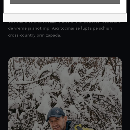
Copeland se antrenează multe ore în pădure, indiferent
de vreme și anotimp. Aici tocmai se luptă pe schiuri
cross-country prin zăpadă.