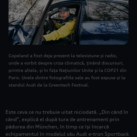
Copeland a fost deja prezent la televiziune și radio,
unde a vorbit despre criza climatică, ținând discursuri,
printre altele, și în fața Națiunilor Unite și la COP21 din
Paris. Unele dintre fotografiile sale au fost expuse și la
standul Audi de la Greentech Festival.
Este ceva ce nu trebuie uitat niciodată. „Din când în
când”, explică el după tura de antrenament prin
pădurea din München, în timp ce își încarcă
echipamentul în modelul său Audi e-tron Sportback