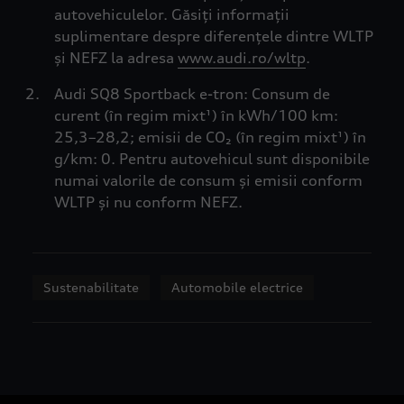
autovehiculelor. Găsiți informații
suplimentare despre diferențele dintre WLTP
și NEFZ la adresa
www.audi.ro/wltp
.
Audi SQ8 Sportback e-tron: Consum de
curent (în regim mixt¹) în kWh/100 km:
25,3–28,2; emisii de CO₂ (în regim mixt¹) în
g/km: 0. Pentru autovehicul sunt disponibile
numai valorile de consum și emisii conform
WLTP și nu conform NEFZ.
Sustenabilitate
Automobile electrice