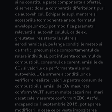
și nu constituie parte componentă a ofertei,
ci servesc doar la comparația diferitelor tipuri
de autovehicul. Echipările suplimentare și
accesoriile (componente anexe, formatul
anvelopelor etc.) pot modifica parametri
relevanți ai autovehiculului, ca de ex.
greutatea, rezistența la rulare și
aerodinamica și, pe lângă condițiile meteo și
de trafic, precum și de comportamentul de
rulare individual, pot influența consumul de
combustibil, consumul de curent, emisiile de
CO₂ și valorile de performanță ale unui
autovehicul. Ca urmare a condițiilor de
verificare realiste, valorile pentru consum de
combustibil și emisii de CO₂ măsurate
conform WLTP sunt în multe cazuri mai mari
decât cele măsurate conform NEDC. Astfel,
începând cu 1 septembrie 2018, pot apărea
modificări în ceea ce privește impozitarea