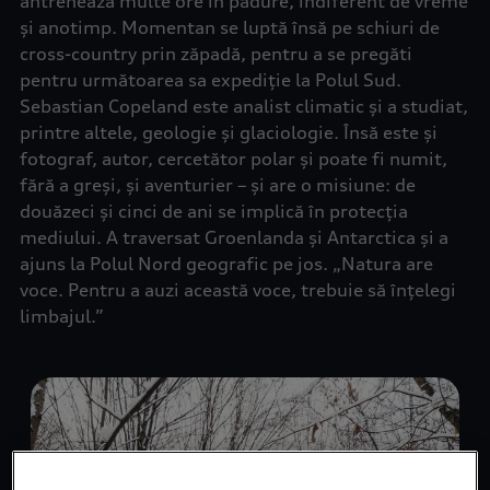
antrenează multe ore în pădure, indiferent de vreme
și anotimp. Momentan se luptă însă pe schiuri de
cross-country prin zăpadă, pentru a se pregăti
pentru următoarea sa expediție la Polul Sud.
Sebastian Copeland este analist climatic și a studiat,
printre altele, geologie și glaciologie. Însă este și
fotograf, autor, cercetător polar și poate fi numit,
fără a greși, și aventurier – și are o misiune: de
douăzeci și cinci de ani se implică în protecția
mediului. A traversat Groenlanda și Antarctica și a
ajuns la Polul Nord geografic pe jos. „Natura are
voce. Pentru a auzi această voce, trebuie să înțelegi
limbajul.”