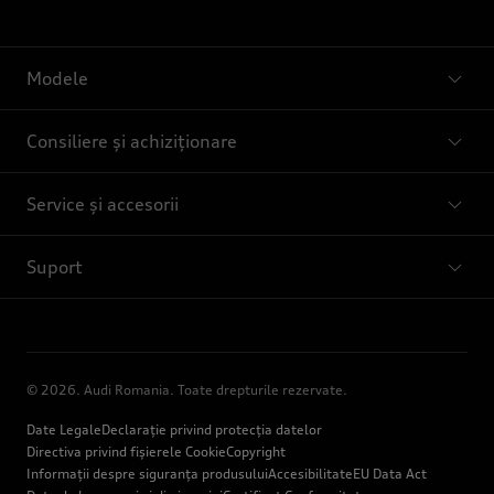
Modele
Consiliere și achiziționare
Service și accesorii
Suport
© 2026. Audi Romania. Toate drepturile rezervate.
Date Legale
Declarație privind protecția datelor
Directiva privind fișierele Cookie
Copyright
Informații despre siguranța produsului
Accesibilitate
EU Data Act