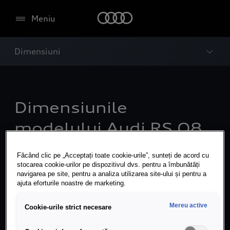
Meniu
Dimensiuni
Dimensiunile
modelului Audi RS Q8
performance.
Făcând clic pe „Acceptați toate cookie-urile”, sunteți de acord cu
stocarea cookie-urilor pe dispozitivul dvs. pentru a îmbunătăți
navigarea pe site, pentru a analiza utilizarea site-ului și pentru a
ajuta eforturile noastre de marketing.
Mereu active
Cookie-urile strict necesare