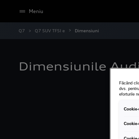
Meniu
Q7
Q7 SUV TFSI e
Dimensiuni
Dimensiunile Audi
Făcând clic
dvs. pentru
eforturile 
Cookie-u
Cookie-
Cookie-