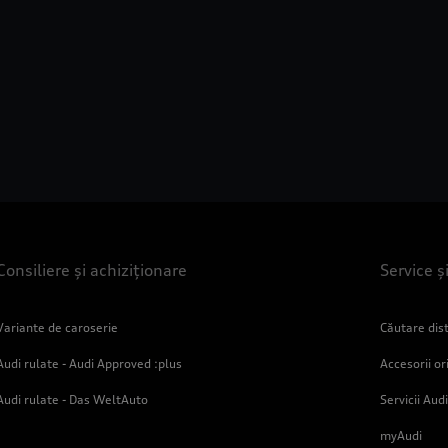
Consiliere și achiziționare
Service ș
Variante de caroserie
Căutare dist
Audi rulate - Audi Approved :plus
Accesorii or
Audi rulate - Das WeltAuto
Servicii Audi
myAudi