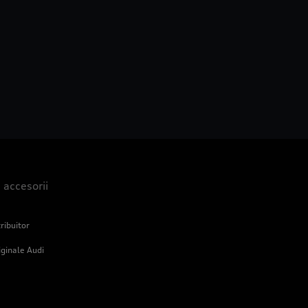
i accesorii
ribuitor
iginale Audi