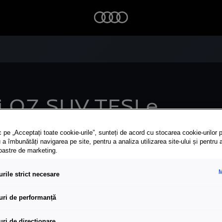
 Q7 SUV TFSI e.
 pe „Acceptați toate cookie-urile”, sunteți de acord cu stocarea cookie-urilor p
 a îmbunătăți navigarea pe site, pentru a analiza utilizarea site-ului și pentru 
noastre de marketing.
M
rile strict necesare
uri de performanță
uri de direcționare