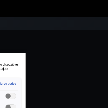
e dispozitivul
a ajuta
ereu active