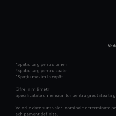
Vede
¹Spațiu larg pentru umeri
²Spațiu larg pentru coate
*Spațiu maxim la capăt
Cifre în milimetri
Specificațiile dimensiunilor pentru greutatea la g
Valorile date sunt valori nominale determinate pe
echipament definite.