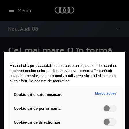
Meniu
Noul Audi Q8
Cel mai mare Q în formă
de zile mari: noul Audi Q8
Făcând clic pe „Acceptați toate cookie-urile”, sunteți de acord cu
stocarea cookie-urilor pe dispozitivul dvs. pentru a îmbunătăți
Audi și-a actualizat nava-amiral a portofoliului de
navigarea pe site, pentru a analiza utilizarea site-ului și pentru a
modele Q, conferind SUV-coupe-ului său Q8 un
ajuta eforturile noastre de marketing.
design pur și tehnologie actualizată. Estetica
revizuită a exteriorului cu noi măști frontale și
Mereu active
Cookie-urile strict necesare
posterioare accentuează caracterul plin de forță
al automobilului. Farurile și blocurile optice din
Cookie-uri de performanță
spate se fac remarcate cu noul lor design, făcând
uz de digitalizare pentru a le oferi clienților
Cookie-uri de direcționare
opțiuni incitante de personalizare. Astfel, cel de la