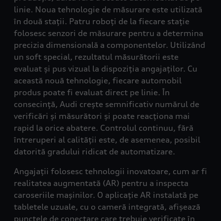
linie. Noua tehnologie de măsurare este utilizată
în două stații. Patru roboți de la fiecare stație
folosesc senzori de măsurare pentru a determina
precizia dimensională a componentelor. Utilizând
un soft special, rezultatul măsurătorii este
evaluat și pus vizual la dispoziția angajaților. Cu
această nouă tehnologie, fiecare automobil
produs poate fi evaluat direct pe linie. În
consecință, Audi crește semnificativ numărul de
verificări și măsurători și poate reacționa mai
rapid la orice abatere. Controlul continuu, fără
întreruperi al calității este, de asemenea, posibil
datorită gradului ridicat de automatizare.
Angajații folosesc tehnologii inovatoare, cum ar fi
realitatea augmentată (AR) pentru a inspecta
caroseriile mașinilor. O aplicație AR instalată pe
tabletele uzuale, cu o cameră integrată, afișează
punctele de conectare care trebuie verificate în