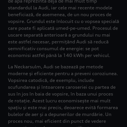
de apă reprezintă deja de mai mult timp
standardul la Audi, iar cele mai recente modele
beneficiază, de asemenea, de un nou proces de
vopsire. Grundul este înlocuit cu o vopsea specială
care poate fi aplicată umed-pe-umed. Procesul de
uscare separată anterioară a grundului nu mai
este astfel necesar, permițând Audi să reducă
semnificativ consumul de energie: se pot
economisi astfel până la 140 kWh per vehicul.
La Neckarsulm, Audi se bazează pe metode
moderne și eficiente pentru a preveni coroziunea.
Vopsirea catodică, de exemplu, include
scufundarea și întoarcere caroseriei cu partea de
sus în jos în baia de vopsire, în baza unui proces
de rotație. Acest lucru economisește mai mult
spațiu și este mai precis, deoarece evită formarea
bulelor de aer și a depunerilor de murdărie. Un
proces nou, mai eficient din punct de vedere