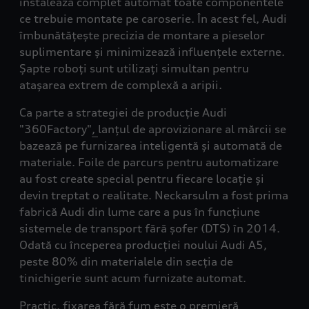
instalează complet automat toate componentele
ce trebuie montate pe caroserie. În acest fel, Audi
îmbunătățește precizia de montare a pieselor
suplimentare și minimizează influențele externe.
Șapte roboți sunt utilizați simultan pentru
atașarea extrem de complexă a aripii.
Ca parte a strategiei de producție Audi
"360Factory"
,
lanțul de aprovizionare al mărcii se
bazează pe furnizarea inteligentă și automată de
materiale. Foile de parcurs pentru automatizare
au fost create special pentru fiecare locație și
devin treptat o realitate. Neckarsulm a fost prima
fabrică Audi din lume care a pus în funcțiune
sistemele de transport fără șofer (DTS) în 2014.
Odată cu începerea producției noului Audi A5,
peste 80% din materialele din secția de
tinichigerie sunt acum furnizate automat.
Practic, fixarea fără fum este o premieră