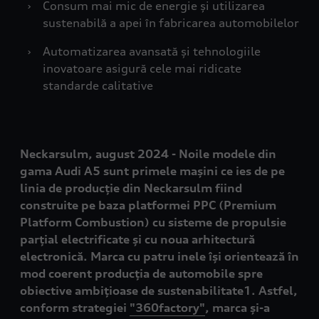
›
Consum mai mic de energie și utilizarea
sustenabilă a apei în fabricarea automobilelor
›
Automatizarea avansată și tehnologiile
inovatoare asigură cele mai ridicate
standarde calitative
Neckarsulm, august 2024 - Noile modele din
gama Audi A5 sunt primele mașini ce ies de pe
linia de producție din Neckarsulm fiind
construite pe baza platformei PPC (Premium
Platform Combustion) cu sisteme de propulsie
parțial electrificate și cu noua arhitectură
electronică. Marca cu patru inele își orientează în
mod coerent producția de automobile spre
obiective ambițioase de sustenabilitate1. Astfel,
conform strategiei
"360factory"
, marca și-a