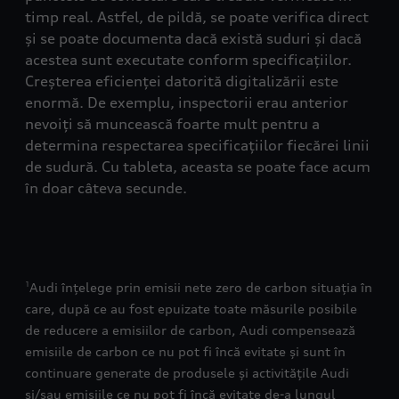
timp real. Astfel, de pildă, se poate verifica direct
și se poate documenta dacă există suduri și dacă
acestea sunt executate conform specificațiilor.
Creșterea eficienței datorită digitalizării este
enormă. De exemplu, inspectorii erau anterior
nevoiți să muncească foarte mult pentru a
determina respectarea specificațiilor fiecărei linii
de sudură. Cu tableta, aceasta se poate face acum
în doar câteva secunde.
Audi înțelege prin emisii nete zero de carbon situația în
1
care, după ce au fost epuizate toate măsurile posibile
de reducere a emisiilor de carbon, Audi compensează
emisiile de carbon ce nu pot fi încă evitate și sunt în
continuare generate de produsele și activitățile Audi
și/sau emisiile ce nu pot fi încă evitate de-a lungul