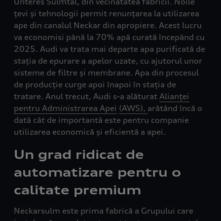
Unteres Sulmtal, din vecinătatea fabricii. Noile
țevi și tehnologii permit renunțarea la utilizarea
ape din canalul Neckar din apropiere. Acest lucru
va economisi până la 70% apă curată începând cu
2025. Audi va trata mai departe apa purificată de
stația de epurare a apelor uzate, cu ajutorul unor
sisteme de filtre și membrane. Apa din procesul
de producție curge apoi înapoi în stația de
tratare. Anul trecut, Audi s-a alăturat
Alianței
pentru Administrarea Apei
(AWS),
arătând încă o
dată cât de importantă este pentru companie
utilizarea economică și eficientă a apei.
Un
grad ridicat
de
automatizare
pentru
o
calitate premium
Neckarsulm este prima fabrică a Grupului care