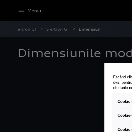
Meniu
e-tron GT
S e-tron GT
Dimensiuni
Dimensiunile mode
Făcând clic
dvs. pentru
eforturile 
Cookie-u
Cookie-
Cookie-