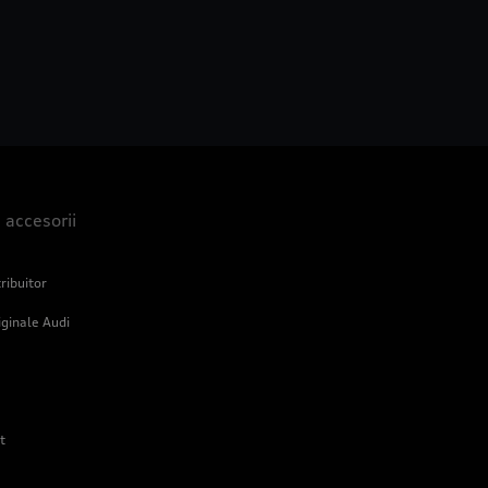
i accesorii
ribuitor
iginale Audi
t