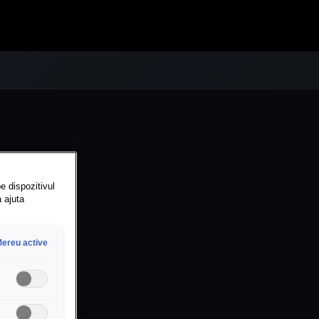
e dispozitivul
a ajuta
ereu active