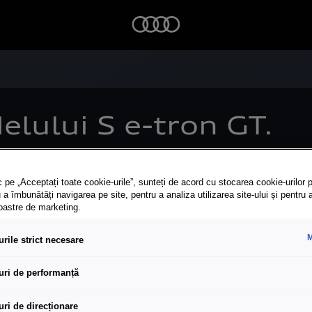
lului S e-tron GT.
 pe „Acceptați toate cookie-urile”, sunteți de acord cu stocarea cookie-urilor p
 a îmbunătăți navigarea pe site, pentru a analiza utilizarea site-ului și pentru 
noastre de marketing.
M
rile strict necesare
uri de performanță
uri de direcționare