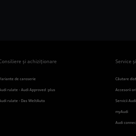
Consiliere și achiziționare
Service ș
Variante de caroserie
Căutare dist
Audi rulate - Audi Approved :plus
Accesorii or
Audi rulate - Das WeltAuto
Servicii Audi
myAudi
Audi connec