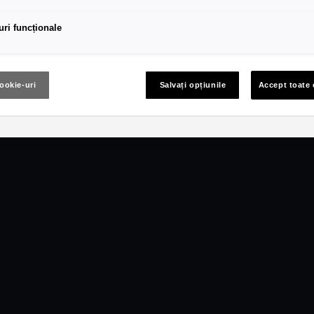
uri funcționale
cookie-uri
Salvați opțiunile
Accept toate 