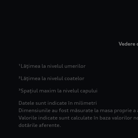
Vedere 
¹Lățimea la nivelul umerilor
²Lățimea la nivelul coatelor
³Spațiul maxim la nivelul capului
Datele sunt indicate în milimetri
Dimensiunile au fost măsurate la masa proprie a
Valorile indicate sunt calculate în baza valorilo
dotările aferente.