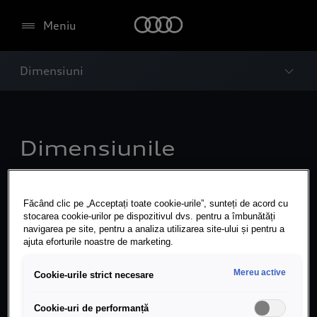
Meniu
Dimensiuni
Dimensiunile
modelului Audi A6
Avant e-tron.
Făcând clic pe „Acceptați toate cookie-urile”, sunteți de acord cu
stocarea cookie-urilor pe dispozitivul dvs. pentru a îmbunătăți
navigarea pe site, pentru a analiza utilizarea site-ului și pentru a
ajuta eforturile noastre de marketing.
Mereu active
Cookie-urile strict necesare
Cookie-uri de performanță