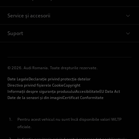
Service și accesorii
Suport
© 2026. Audi Romania. Toate drepturile rezervate.
Date Legale
Declarație privind protecția datelor
Directiva privind fișierele Cookie
Copyright
Informații despre siguranța produsului
Accesibilitate
EU Data Act
Date de la senzori și din imagini
Certificat Conformitate
Pentru acest vehicul nu sunt încă disponibile valori WLTP
oficiale.